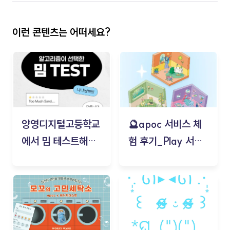
이런 콘텐츠는 어떠세요?
양영디지털고등학교
🔮apoc 서비스 체
에서 밈 테스트해보
험 후기_Play 서비
기!
스(무드룸 테스트) -
김태현