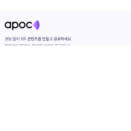
코딩 없이 XR 콘텐츠를 만들고 공유하세요. 

창작부터 플레이, 필요한 애셋도 한곳에서!

그리고 커뮤니티에서 함께하는 즐거움까지 

언제나 apoc이 함께합니다.
apoc
portfolio
마켓플레이스
요금제
play
studio