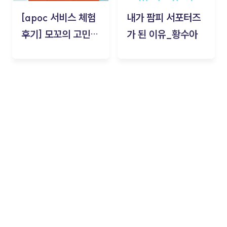
[apoc 서비스 체험
내가 팜피 서포터즈
후기] 모꼬의 고민세
가 된 이유_황수아
탁소_황수아