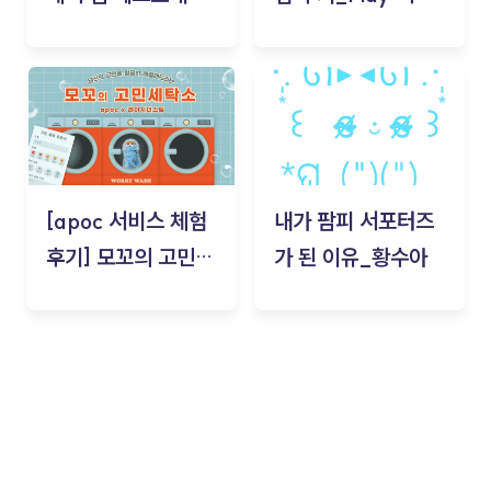
기!
스(무드룸 테스트) -
김태현
[apoc 서비스 체험
내가 팜피 서포터즈
후기] 모꼬의 고민세
가 된 이유_황수아
탁소_황수아