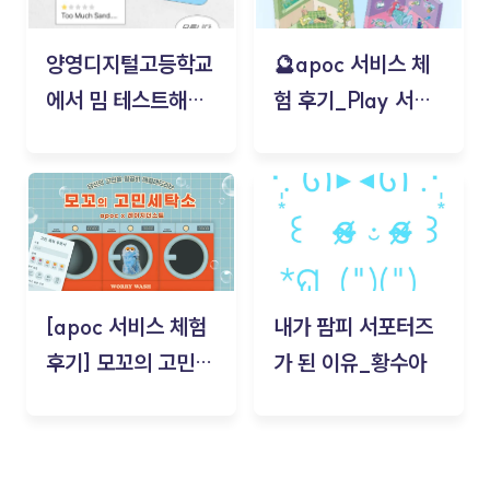
양영디지털고등학교
🔮apoc 서비스 체
에서 밈 테스트해보
험 후기_Play 서비
기!
스(무드룸 테스트) -
김태현
[apoc 서비스 체험
내가 팜피 서포터즈
후기] 모꼬의 고민세
가 된 이유_황수아
탁소_황수아