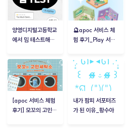
양영디지털고등학교
🔮apoc 서비스 체
에서 밈 테스트해보
험 후기_Play 서비
기!
스(무드룸 테스트) -
김태현
[apoc 서비스 체험
내가 팜피 서포터즈
후기] 모꼬의 고민세
가 된 이유_황수아
탁소_황수아