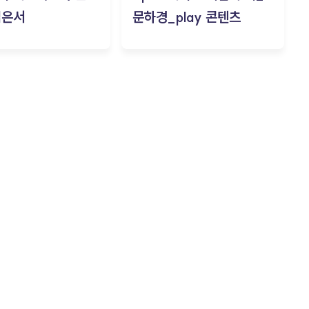
김은서
문하경_play 콘텐츠