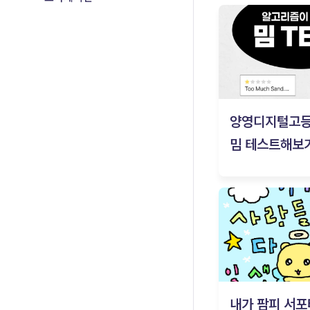
양영디지털고
밈 테스트해보기
내가 팜피 서포