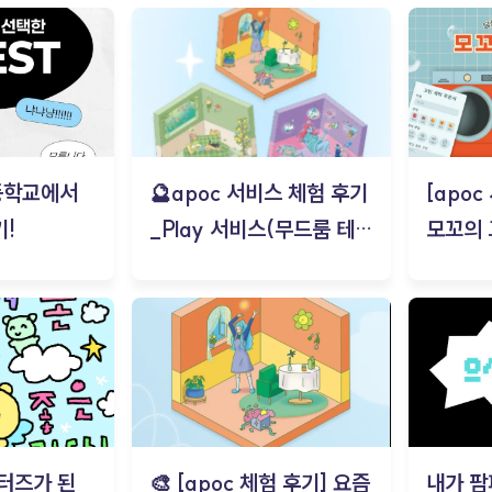
등학교에서
🔮apoc 서비스 체험 후기
[apo
!
_Play 서비스(무드룸 테스
모꼬의
트) - 김태현
터즈가 된
🎨 [apoc 체험 후기] 요즘
내가 팜