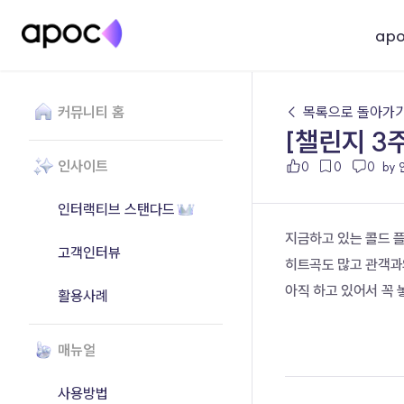
ap
커뮤니티 홈
← 목록으로 돌아가
[챌린지 3
인사이트
0
0
0
by
인터랙티브 스탠다드
지금하고 있는 콜드 
고객인터뷰
히트곡도 많고 관객과
아직 하고 있어서 꼭 
활용사례
매뉴얼
사용방법