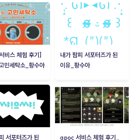
c 서비스 체험 후기]
내가 팜피 서포터즈가 된
 고민세탁소_황수아
이유_황수아
피 서포터즈가 된
apoc 서비스 체험 후기_