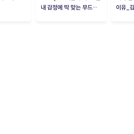
내 감정에 딱 맞는 무드룸
이유_
은? | ‘무드룸 테스트’ 솔직
후기_김은서