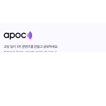
코딩 없이 XR 콘텐츠를 만들고 공유하세요. 

창작부터 플레이, 필요한 애셋도 한곳에서!

그리고 커뮤니티에서 함께하는 즐거움까지 

언제나 apoc이 함께합니다.
apoc
portfolio