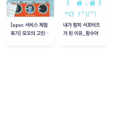
[apoc 서비스 체험
내가 팜피 서포터즈
후기] 모꼬의 고민세
가 된 이유_황수아
탁소_황수아