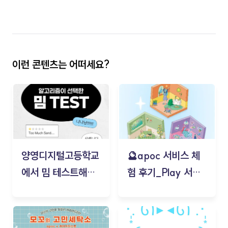
이런 콘텐츠는 어떠세요?
양영디지털고등학교
🔮apoc 서비스 체
에서 밈 테스트해보
험 후기_Play 서비
기!
스(무드룸 테스트) -
김태현