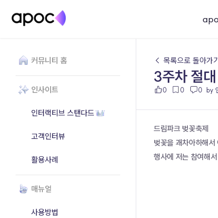
ap
커뮤니티 홈
← 목록으로 돌아가
3주차 절대
인사이트
0
0
0
by
인터랙티브 스탠다드
드림파크 벚꽃축제
고객인터뷰
벚꽃을 괘차아하해서 
행사에 저는 참여해서
활용사례
매뉴얼
사용방법