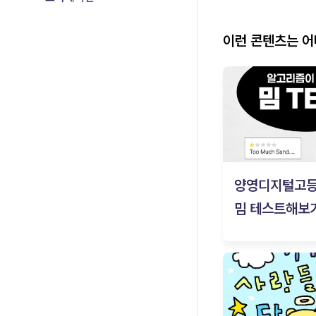
이런 콘텐츠는 
양영디지털고
밈 테스트해보기