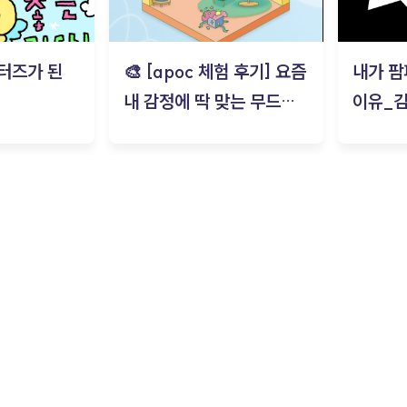
터즈가 된
🎨 [apoc 체험 후기] 요즘
내가 팜
내 감정에 딱 맞는 무드룸
이유_
은? | ‘무드룸 테스트’ 솔직
후기_김은서