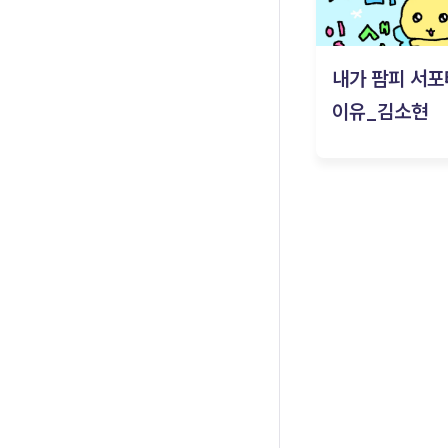
내가 팜피 서포
이유_김소현