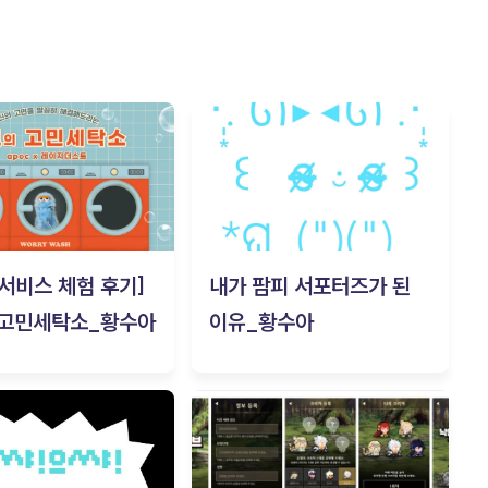
c 서비스 체험 후기]
내가 팜피 서포터즈가 된
 고민세탁소_황수아
이유_황수아