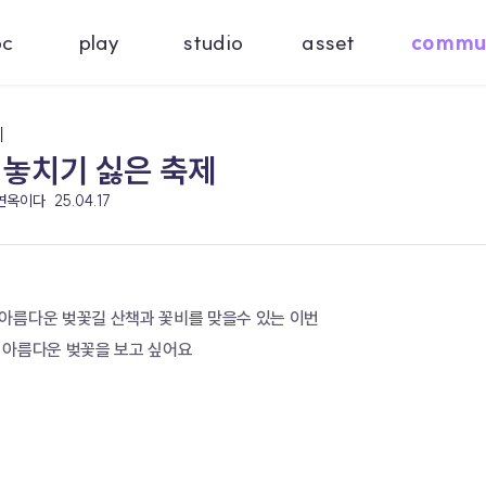
oc
play
studio
asset
commu
기
 놓치기 싫은 축제
 연옥이다
25.04.17
아름다운 벚꽃길 산책과 꽃비를 맞을수 있는 이번
 아름다운 벚꽃을 보고 싶어요