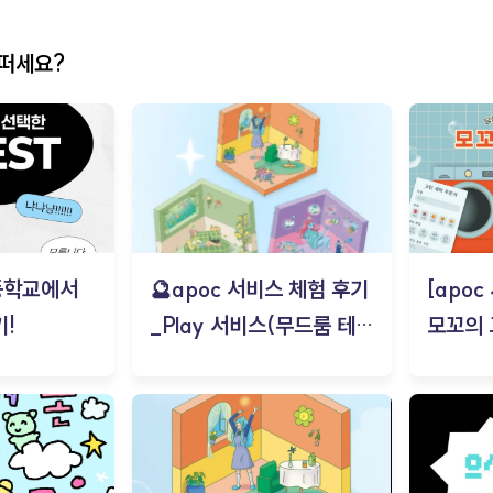
어떠세요?
등학교에서
🔮apoc 서비스 체험 후기
[apo
!
_Play 서비스(무드룸 테스
모꼬의
트) - 김태현