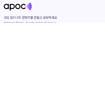
코딩 없이 XR 콘텐츠를 만들고 공유하세요. 

창작부터 플레이, 필요한 애셋도 한곳에서!

그리고 커뮤니티에서 함께하는 즐거움까지 

언제나 apoc이 함께합니다.
apoc
portfolio
마켓플레이스
요금제
play
studio
템플릿