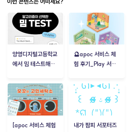
이런 콘텐츠는 어떠세요?
양영디지털고등학교
🔮apoc 서비스 체
에서 밈 테스트해보
험 후기_Play 서비
기!
스(무드룸 테스트) -
김태현
[apoc 서비스 체험
내가 팜피 서포터즈