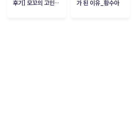
후기] 모꼬의 고민세
가 된 이유_황수아
탁소_황수아