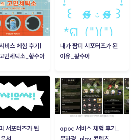
c 서비스 체험 후기]
내가 팜피 서포터즈가 된
 고민세탁소_황수아
이유_황수아
피 서포터즈가 된
apoc 서비스 체험 후기_
김은서
문하경_play 콘텐츠