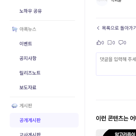
박희윤
노하우 공유
← 목록으로 돌아가
아폭뉴스
0
0
0
이벤트
공지사항
릴리즈노트
보도자료
게시판
이런 콘텐츠는 
공개게시판
교사게시판