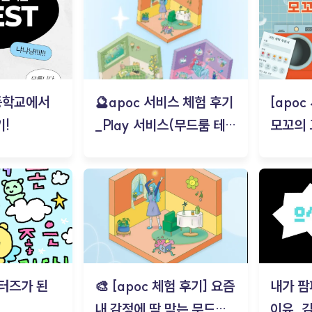
등학교에서
🔮apoc 서비스 체험 후기
[apo
!
_Play 서비스(무드룸 테스
모꼬의
트) - 김태현
터즈가 된
🎨 [apoc 체험 후기] 요즘
내가 팜
내 감정에 딱 맞는 무드룸
이유_