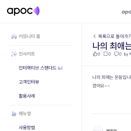
ap
커뮤니티 홈
← 목록으로 돌아가
나의 최애
인사이트
0
0
0
by
인터랙티브 스탠다드
나의 최애는 운동입니
고객인터뷰
겠어요~~
활용사례
매뉴얼
사용방법