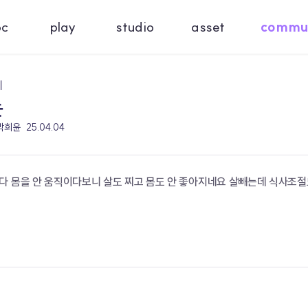
oc
play
studio
asset
commu
기
는
 박희윤
25.04.04
다 몸을 안 움직이다보니 살도 찌고 몸도 안 좋아지네요 살빼는데 식사조