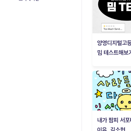
양영디지털고
밈 테스트해보기
내가 팜피 서포
이유_김소현