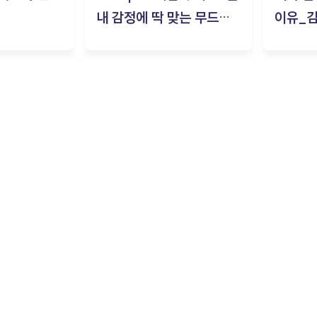
내 감정에 딱 맞는 무드룸
이유_
은? | ‘무드룸 테스트’ 솔직
후기_김은서