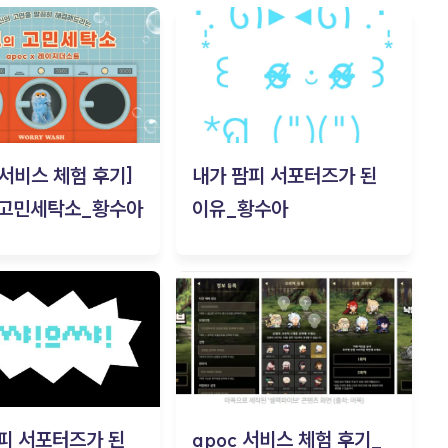
c 서비스 체험 후기]
내가 팜피 서포터즈가 된
 고민세탁소_황수아
이유_황수아
피 서포터즈가 된
apoc 서비스 체험 후기_