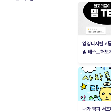
양영디지털고
밈 테스트해보기
내가 팜피 서포