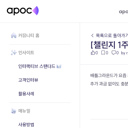
ap
커뮤니티 홈
← 목록으로 돌아가
[챌린지 1
인사이트
0
0
0
by 
인터랙티브 스탠다드
배틀그라운드가 요즘 
고객인터뷰
추가 과금 없이도 충
활용사례
매뉴얼
사용방법