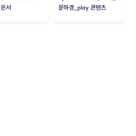
김은서
문하경_play 콘텐츠