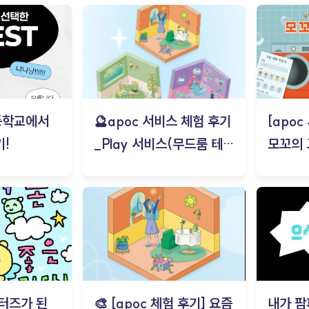
등학교에서
🔮apoc 서비스 체험 후기
[apo
!
_Play 서비스(무드룸 테스
모꼬의
트) - 김태현
터즈가 된
🎨 [apoc 체험 후기] 요즘
내가 팜