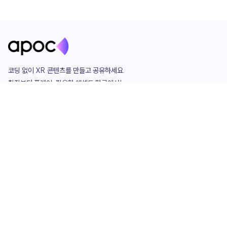
코딩 없이 XR 콘텐츠를 만들고 공유하세요. 

창작부터 플레이, 필요한 애셋도 한곳에서!

그리고 커뮤니티에서 함께하는 즐거움까지 

언제나 apoc이 함께합니다.
apoc
portfolio
마켓플레이스
요금제
play