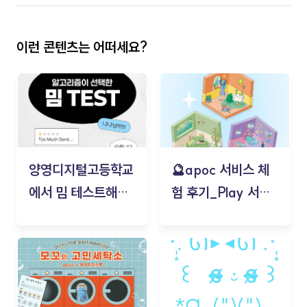
이런 콘텐츠는 어떠세요?
양영디지털고등학교
🔮apoc 서비스 체
에서 밈 테스트해보
험 후기_Play 서비
기!
스(무드룸 테스트) -
김태현