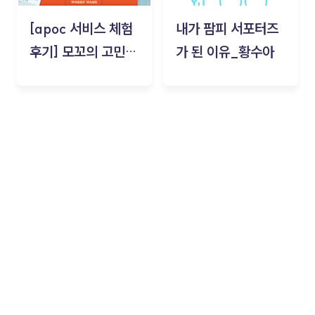
[apoc 서비스 체험
내가 팜피 서포터즈
후기] 모꼬의 고민세
가 된 이유_황수아
탁소_황수아