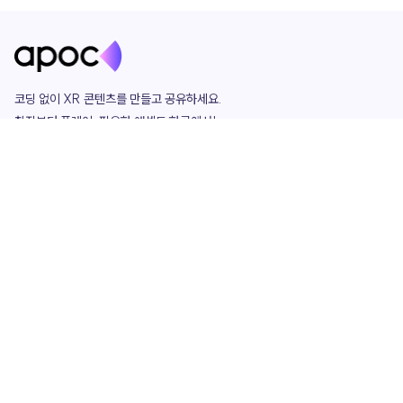
코딩 없이 XR 콘텐츠를 만들고 공유하세요. 

창작부터 플레이, 필요한 애셋도 한곳에서!

그리고 커뮤니티에서 함께하는 즐거움까지 

언제나 apoc이 함께합니다.
apoc
portfolio
마켓플레이스
요금제
play
studio