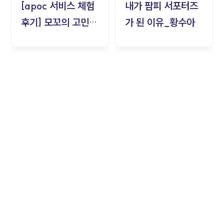
[apoc 서비스 체험
내가 팜피 서포터즈
후기] 모꼬의 고민세
가 된 이유_황수아
탁소_황수아