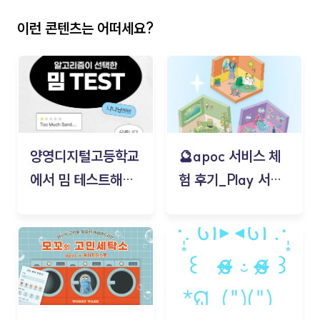
이런 콘텐츠는 어떠세요?
양영디지털고등학교
🔮apoc 서비스 체
에서 밈 테스트해보
험 후기_Play 서비
기!
스(무드룸 테스트) -
김태현