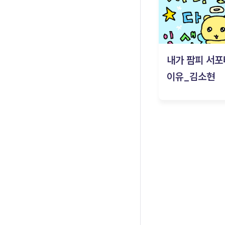
내가 팜피 서포
이유_김소현