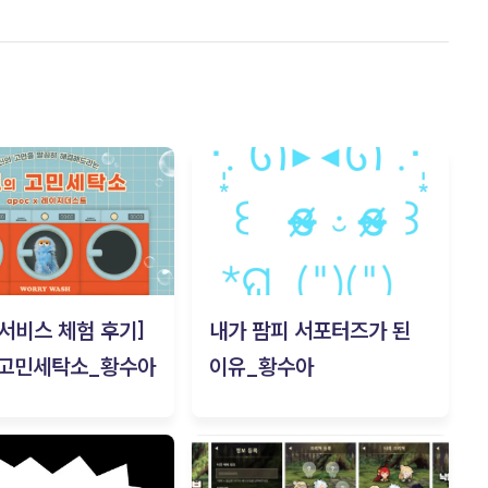
c 서비스 체험 후기]
내가 팜피 서포터즈가 된
 고민세탁소_황수아
이유_황수아