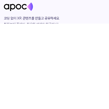
코딩 없이 XR 콘텐츠를 만들고 공유하세요. 

창작부터 플레이, 필요한 애셋도 한곳에서!

그리고 커뮤니티에서 함께하는 즐거움까지 

언제나 apoc이 함께합니다.
apoc
portfolio
마켓플레이스
요금제
play
studio
템플릿