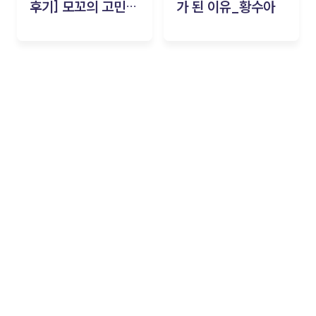
후기] 모꼬의 고민세
가 된 이유_황수아
탁소_황수아