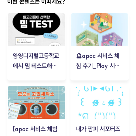
이런 콘텐츠는 어떠세요?
양영디지털고등학교
🔮apoc 서비스 체
에서 밈 테스트해보
험 후기_Play 서비
기!
스(무드룸 테스트) -
김태현
[apoc 서비스 체험
내가 팜피 서포터즈