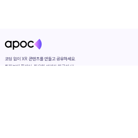
코딩 없이 XR 콘텐츠를 만들고 공유하세요. 

창작부터 플레이, 필요한 애셋도 한곳에서!

그리고 커뮤니티에서 함께하는 즐거움까지 

언제나 apoc이 함께합니다.
apoc
portfolio