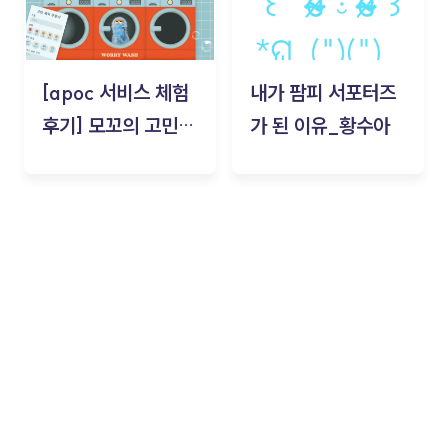
[apoc 서비스 체험
내가 팜피 서포터즈
후기] 모꼬의 고민세
가 된 이유_황수아
탁소_황수아