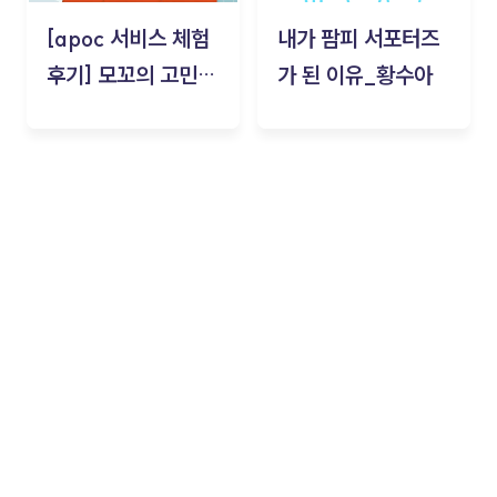
[apoc 서비스 체험
내가 팜피 서포터즈
후기] 모꼬의 고민세
가 된 이유_황수아
탁소_황수아