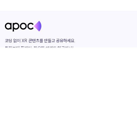
코딩 없이 XR 콘텐츠를 만들고 공유하세요. 

창작부터 플레이, 필요한 애셋도 한곳에서!

그리고 커뮤니티에서 함께하는 즐거움까지 

언제나 apoc이 함께합니다.
apoc
portfolio
마켓플레이스
요금제
play
studio