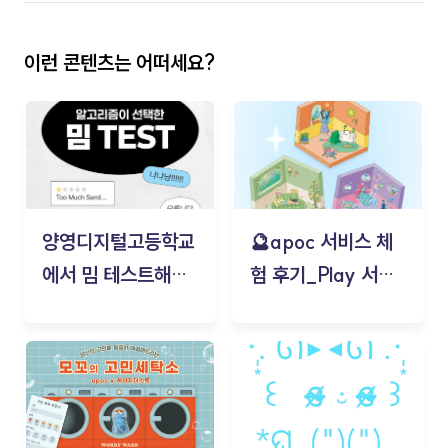
이런 콘텐츠는 어떠세요?
양영디지털고등학교
🔮apoc 서비스 체
에서 밈 테스트해보
험 후기_Play 서비
기!
스(무드룸 테스트) -
김태현