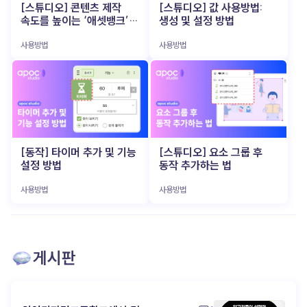
아니라 파트너 (▲ 이미지 출처: 뤼튼) 이 AI 비서의
시작한 인지, 관계로 이어지려면? (▲ 이미지 출처:
[스튜디오] 콘텐츠 제작
[스튜디오] 값 사용방법:
특히 소규모 브랜드나 개인 크리에이터에게는 큰
가장 큰 매력은, 사용자의 업무 스타일과 피드백에
포춘코리아) 숏폼은 ‘시작점’ 으로는 매우
속도를 높이는 ‘애셋뱅크’
생성 및 설정 방법
부담이었죠. 하지만 최근 등장한 VEO3, Runway,
맞춰 점점 똑똑해 진다는 점이에요. 사용자가 보내는
효과적이에요. 초단 시간에 브랜드 로고를 보여주고,
활용법
Sora 같은 AI 기반 비디오 생성 도구 들은 텍스트 한
명령과 데이터를 학습하며, 더 나은 결과물을
분위기를 전달하고, 관심을 유도할 수 있죠. 하지만
사용방법
사용방법
줄만 입력 하면 영상으로 즉시 변환 해 줍니다. 이제
만들어내고, 업무 효율을 극대화하죠. 즉, 일방적인
그것만으로 브랜드에 대한 애정을 쌓기엔
‘조선시대 K-POP 아이돌 만들어줘’ 같은 엉뚱한
기계가 아닌 ‘함께 만들어가는 파트너’ 입니다. 이
역부족입니다. 사람들은 ‘본 적 있다’는 느낌은 가질
상상도 몇 분 만에 현실감 있는 영상 으로 구현됩니다.
과정에서 1인 기업가는 AI와 소통하며, 자신만의
수 있지만, 그게 브랜드로 이어지진 않아요. 진짜 팬이
촬영과 편집에 쏟던 에너지를 오롯이 아이디어
업무 시스템과 팬과의 관계를 키워갑니다. AI 활용
되려면, 한 번의 노출이 아니라 ‘브랜드와의 경험’ 이
기획에만 집중 할 수 있게 된 것입니다. 이는 기획자나
성공의 비밀 (▲ 이미지 출처: 지티티코리아) 이제
필요하죠. 많은 브랜드들이 이 지점에서 길을
마케터가 직접 영상 감독이 되어 아이디어를 즉시
AI는 거창하고 복잡한 기술이 아닙니다. 오히려 ‘일
잃습니다. 어떻게 더 깊은 관계로 연결 할 수 있을지,
테스트하고 실행할 수 있는 환경 이 열렸음을
잘하는’ 1인 기업가들이 가장 먼저 손에 넣는 실전형
‘인지 → 탐색 → 애착’ 으로 이어지는 여정을 만들기
의미합니다. Z세대가 주도하는 AI 영상 콘텐츠
도구 로 진화하고 있죠. 반복 업무에 시간을 쏟느라
위해 어떤 콘텐츠 전략이 필요한지 고민하게 되죠.
트렌드 (▲ 이미지 출처: 유튜브 @골아파덕)
정작 중요한 결정에 집중하지 못하고 있다면,
이젠 '초대장'과 '파티장'을 구분할 때 (▲ 이미지
예전에는 완벽한 영상 완성도가 최우선이었지만,
[동작] 타이머 추가 및 기능
[스튜디오] 요소 그룹 후
당신에게 필요한 건 거창한 혁신 이 아니라, 똑똑하고
출처: shoplive) 최근 콘텐츠를 잘 활용하는
요즘 소비자들은 다릅니다. 오히려 ‘독특함’, ‘기대와
설정 방법
동작 추가하는 법
친근한 ‘AI 비서’ 한 명 일지도 모릅니다. 예산, 인력,
브랜드일수록 숏폼을 ‘완결된 콘텐츠’가 아닌 ‘관심을
다른 반전’ 이 소비자들의 관심을 끌고 있습니다. 실제
시간이 부족하다는 이유로 늘 “나중에”만 외치고
유도하는 초대장’ 으로 사용해요. "우리 브랜드, 좀
많은 제작자들이 AI가 만들어낸 독특한 결과물 을
있었다면, 지금 바로 apoc을 써보세요. 당신의
사용방법
사용방법
재밌지 않아?" 이렇게 감각적인 숏폼으로 호기심을
그대로 활용하거나, 의도적으로 AI가 틀리게
머릿속에 있는 아이디어를 실행으로 옮겨줄 가장
자극한 다음, 고객이 더 오래 머무를 수 있는 별도의
작동하도록 유도해서 재밌는 효과 를 내기도 합니다.
빠르고, 가장 쉬운 방법 이 될 거예요! ▸ apoc 콘텐츠
‘브랜드 공간’을 마련합니다. 이 공간은 단순한 랜딩
부자연스러움과 특이함을 유머 코드로 승화시킨
제작 바로가기: https://studio.apoc.day/#/
페이지가 아니라, 브랜드 세계관을 탐험할 수 있는
영상들은 "이상한데 계속 보게 되네"라는 반응을
인터랙티브 콘텐츠 로 구성돼야 해요. 웹 기반 게임,
이끌어내며 새로운 유행을 만들어가고 있습니다.
참여형 디지털 쇼룸, 혹은 사용자 참여형 콘텐츠 도
게시판
이처럼 영상은 완성도보다 ‘실험’과 ‘빠른 피드백’
좋습니다. 핵심은 ‘경험’ 입니다. 콘텐츠를
중심으로 제작 되고, Z세대 중심으로 새로운 창작
수동적으로 보기만 하는 것이 아니라, 직접 움직이고
트렌드 와 유행 코드 를 만들어가고 있습니다. 빠르게
반응 하며 브랜드를 체험 하게 만들어야 하죠. 기억에
제작하고, 빠르게 소비되고, 다시 빠르게 개선되는
남는 콘텐츠는 구조에서 시작된다 (▲ 이미지 출처:
순환 구조 가 자리잡았습니다. 모두가 같은 툴을 가진