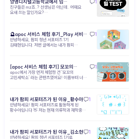
shoplive) 자극적인 숏폼 하나로 브랜드를
양영디지털고등학교에서 밈
1
지금, 진짜 경쟁력은 아이디어 (▲ 이미지 출처:
각인시키는 시대는 끝났어요. 이제는 짧은 영상이
친구들은 mz죠..? 선생님은 아닌데.. 어때요
테스트해보기!
유튜브 @골아파덕) 과거에는 고가 장비나 고급 편집
고객의 발걸음을 멈추게 했다면, 그다음을 준비해야
요새 쓰는 말인가요?
기술을 가진 제작자만이 영상 시장을 주도했지만
해요. 머무르고, 탐험하고, 관계를 맺을 수 있는 '진짜
https://www.apoc.day/d/9wDf7GmtV8
이제는 Runway, Sora, VEO3, apoc 같은 AI 및
공간' 을요. 이때 필요한 건 거창한 예산도, 대형
영상 도구 가 누구에게나 공개되어 있습니다. 기술적
캠페인도 아니에요. ‘고객 여정’ 을 설계할 수 있는
차별점이 거의 사라진 현시점에서 영상 콘텐츠의
콘텐츠 구조 와 경험 설계 도구 입니다. 아폭(apoc)
🔮apoc 서비스 체험 후기_Play 서비스
1
성공은 아이디어와 실행 속도 에 달려있습니다.
을 활용하면, 숏폼으로 유입된 고객을 인터랙티브 웹,
안녕하세요, 팜피 청년 서포터즈 1기
(무드룸 테스트) - 김태현
얼마나 독창적인 아이디어 를 내고, 얼마나 빠르게 그
미니게임, 디지털 쇼룸 같은 ‘브랜드 경험 공간’ 으로
김태현입니다. 저번 글에서는 내가 팜피
아이디어를 영상으로 구현 하며, 또 그 영상을 소비자
자연스럽게 이끌 수 있어요. 브랜드 메시지를
서포터즈가 된 지원 동기와 활동 포부에 대해
반응에 맞춰 어떻게 개선 하는지가 콘텐츠 경쟁력의
소비자가 ‘직접 탐험’ 하게 만드는 거죠. 핵심은
작성해봤었는데, 이번 글에서는 아폭 서비스에
핵심 이 되었습니다. 기술적 차별점이 사라진 지금,
고객이 브랜드를 ‘탐험’ 하고 ‘해석’ 하게 만드는 구조
대한 체험 후기를 작성해보려고 합니다! 내가
성공의 핵심은 무엇일까요? 독창적인 아이디어
설계 입니다. 지금은 단순한 스크롤 속 콘텐츠가
팜피 서포터즈가 된 이후로 아폭(apoc)의
[apoc 서비스 체험 후기] 모꼬의
1
남들이 생각하지 못한, 우리 브랜드만의 독창적인
아니라, 브랜드와의 관계를 설계할 수 있는 콘텐츠
‘오늘의 기분은? 무드 테스트’ 콘텐츠를 직접
아이디어를 구상하는 능력 빠른 실행 및 테스트
apoc에서 가장 먼저 체험한 건 '모꼬의
고민세탁소_황수아
구조가 필요한 시점이에요. 숏폼이 초대장이라면,
체험해봤다. 처음에는 가볍게 참여할 수 있는
아이디어를 곧바로 영상으로 만들어 시장의 반응을
고민세탁소' 라는 콘텐츠였어요! 이름부터 너무
이제 우리만의 파티장을 열 차례입니다. 브랜드를
감정 테스트 정도라고 생각했는데, 실제로
빠르게 테스트하는 속도 데이터 기반 개선 소비자
귀엽지 않나요?🐾 고민을 세탁기에 넣어서
‘기억’으로 연결하고 싶다면, 지금부터 콘텐츠의
경험해보니 생각보다 몰입감이 높았고 꽤 인상
반응 데이터를 분석하여 무엇이 효과가 있는지
'세탁'해준다는 콘셉트인데, 실제로 해보니
구조를 설계해보세요! ▸ apoc 콘텐츠 제작 바로가기:
깊었다. 특히 질문 구성이 단순히 결과를 맞히기
파악하고 다음 콘텐츠에 즉시 반영하는 능력 즉, 누가
생각보다 훨씬 몰입감이 있었어요. 📋 이용
https://studio.apoc.day/#/
위한 테스트라기보다, 현재 내 감정 상태를
더 창의적으로 실험 하고, 더 빠르게 실행 하며, 더
방법은 이렇게 진행돼요! 1. 시작 화면에서
내가 팜피 서포터즈가 된 이유_황수아
1
자연스럽게 돌아보게 만든다는 점이
현명하게 개선 하는가가 지금 시대의 진짜
'시작하기' 버튼 클릭 2. 고민 세탁 주문서 작성
안녕하세요! 팜피 서포터즈로 활동하게 된
흥미로웠다. “지금 내가 가장 하고 싶은
경쟁력입니다. 상상이 콘텐츠가 되는 시대, 이제는
— 이름, 현재 상태(화남/슬픔/우울/불안/
황수아입니다 👋 저는 현재 의류학과 재학중인
행동은?” 같은 질문들은 평소 무심코 지나쳤던
실행이 관건입니다 (▲ 이미지 출처: 유튜브 @
현타), 세탁 방법(약하게/강하게/비틀기/삶음),
학생입니다! 의류학과에서 공부하다 보면
감정이나 욕구를 다시 인식하게 해주는
유리과일) AI 영상 제작은 더 이상 낯선 미래 기술이
고민 내용 입력 3. '주문하기' 누르면 세탁기가
자연스럽게 '소비자가 옷을 더 실감나게 경험할
느낌이었다. 나는 평소에도 자아성찰이나 감정
아니에요. 기획자의 상상력을 현실로 만들고,
돌아가면서 고민을 세탁해줘요 🌀 4. 세탁 완료
수 없을까?'라는 고민을 하게 되는데요, 그 답을
기록에 관심이 많은 편인데, 테스트를
브랜드의 메시지를 가장 새롭게 전달하는 차세대
후 맞춤 고민 해결법을 받아볼 수 있어요! 저는
팜피의 apoc에서 찾았어요. 코딩이나 전문
내가 팜피 서포터즈가 된 이유_김소현
1
진행하면서 ‘생각보다 지금 내 상태를 잘
콘텐츠 제작 도구 입니다. 이러한 흐름은 단순한 영상
과제가 너무 많아서 힘들때 해봤는데, 상태는
디자인 툴 없이도 누구나 웹에서 AR·VR·3D
안녕하세요! 팜피 청년 서포터즈 1기로