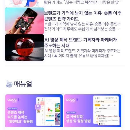
활용 가이드 “AI는 어렵고 복잡해서 나랑은 안 맞아!”
이 공식, 이제는 옛말이 된 것 같아요. 요즘 1인
기업가들은 복잡하고 무거운 AI 대신, 쉽고 친근한
브랜드가 기억에 남지 않는 이유: 숏폼 이후
‘AI 비서’ 에 훨씬 더 열광하고 있거든요. 단순한 업무
콘텐츠 전략 가이드
처리부터 마케팅 기획까지, 어떻게 AI가 혼자 모든 걸
브랜드가 기억에 남지 않는 이유: 숏폼 이후 콘텐츠
하는 1인 기업가의 시간을 구해주고, 성장을 돕는지
전략 가이드 하루에도 수십 개씩 넘겨보는 숏폼
지금부터 함께 살펴볼까요? “복잡하지 않아도
콘텐츠, 그 안에서 우리 브랜드는 과연 기억에
괜찮아”: AI 비서가 주목받는 이유 (▲ 이미지 출처:
남았을까요? 요즘은 ‘조회수’보다 ‘기억률’이 더
AI 영상 제작 트렌드: 기획자와 마케터가
클립아트코리아) 최근 1인 기업가들은 완벽한 AI
중요한 시대입니다. 고객의 머리에 남는 콘텐츠를
주도하는 시대
기술보다, 누구나 쉽게 쓰고 바로 도움 되는 ‘친근함’
만들기 위해, 단순한 시선 끌기를 넘어서는 전략이
AI 영상 제작 트렌드: 기획자와 마케터가 주도하는
을 더 원합니다. 복잡한 설정 없이 ‘내 비서’처럼 소통
필요하죠. 이제 브랜드가 준비해야 할 건, 숏폼 이후
시대 (▲ 이미지 출처: 유튜브 @유리과일)
하며, 업무 효율을 높여주는 AI가 핵심 매력
고객을 이끌 ‘다음 스텝’ 입니다. 그 전략의 핵심, 함께
“조선시대 인플루언서가 라이브 방송을 한다면?”
포인트죠. 이 AI 비서는 반복되는 업무를 척척
알아볼까요? 출퇴근길 스크롤 속, 우리 브랜드는
“유리로 된 과일을 자를 수 있다면?” 최근 수백만
처리하며, 기업가가 진짜 중요한 ‘사람과의 관계’ 와
살아남았을까? (▲ 이미지 출처: 포춘코리아) 요즘
조회수를 기록한 이 영상들은 어떻게
‘사업 전략’ 에 집중할 수 있게 도와줍니다. 이런
출근길, 무심코 넘긴 릴스가 몇 개나 되세요? 아마
만들어졌을까요? 놀랍게도 복잡한 장비나 전문적인
친근한 AI 활용이야말로 시간과 에너지를 모두
하루에 수십, 많게는 백 개 이상일지도 모르죠. 그런데
촬영·편집 없이, 단지 텍스트 입력만으로 완성된 AI
살리는 비결입니다. AI 비서: 브랜드보다 먼저!
매뉴얼
그중에서 브랜드 이름이나 메시지가 또렷이 기억나는
영상 입니다. 과거 영상 제작의 성공 공식이 ‘막대한
성장을 이끄는 숨은 조력자 (▲ 이미지 출처:
콘텐츠 는 얼마나 될까요? 숏폼 콘텐츠는 분명
자본과 시간’ 이었다면, 지금은 기발한 아이디어 와
동아사이언스) 놀랍게도, 일부 1인 기업가들은 AI
눈길을 사로잡는 데는 탁월한 수단이에요. 감각적인
빠른 실행력 이 성공을 결정짓습니다. 영상 제작의
비서 덕분에 브랜드보다 ‘업무 효율’ 과 ‘고객 응대’
편집, 유행하는 음악, 짧고 강렬한 장면 전환. ‘발견의
진입장벽이 무너진 지금, AI 영상 기술 을 통해
에서 한 단계 업그레이드되는 경험을 했습니다. AI
순간’ 을 만들어내는 데 이만한 도구가 없죠. 그런데
콘텐츠 경쟁에서 어떻게 앞서갈 수 있을까요? 그
비서는 단순한 도구를 넘어, ‘나만의 비서’로서
문제는 그 이후입니다. 너무 많은 콘텐츠가 지나가는
구체적인 전략을 함께 알아보겠습니다. 더 이상
친근하게 소통하며 팬(고객)과 연결고리를 만듭니다.
만큼, 대부분은 금방 잊히고 맙니다. 기억되지 않는
기술이 콘텐츠를 주도하지 않는다 (▲ 이미지 출처:
업무의 무게를 덜고, 브랜드가 아닌 ‘나’에게 집중할
브랜드는 결국 ‘한 번 스친 이름’ 그 이상이 되기
틱톡 @ai_mong) 과거에는 영상 한 편을
수 있게 하는 거죠. 이제 AI 비서는 1인 기업가의
어렵죠. 지금 우리는 ‘조회수’는 넘치지만, ‘브랜드
제작하려면 촬영 장비부터 스튜디오 대여, 전문 편집
성공을 견인하는 핵심 파트너 입니다. AI는 도구가
애착’은 부족한 콘텐츠 시대 를 살고 있어요. 숏폼으로
인력 투입까지 막대한 시간과 비용 이 들었습니다.