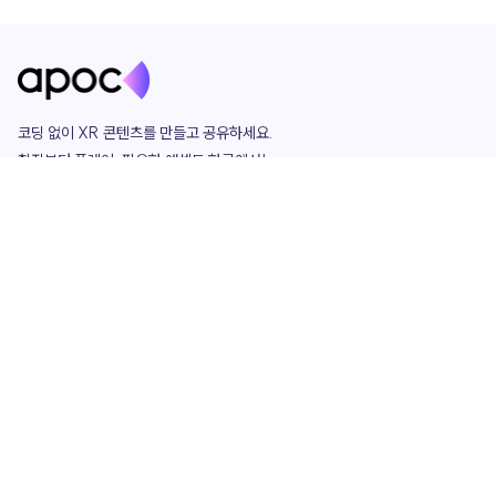
코딩 없이 XR 콘텐츠를 만들고 공유하세요. 

창작부터 플레이, 필요한 애셋도 한곳에서!

그리고 커뮤니티에서 함께하는 즐거움까지 

언제나 apoc이 함께합니다.
apoc
portfolio
마켓플레이스
요금제
play
studio