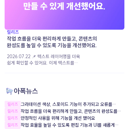
릴리즈
작업 흐름을 더욱 편리하게 만들고, 콘텐츠의
완성도를 높일 수 있도록 기능을 개선했어요.
2026.07.22 📌 텍스트 레이어명을 더욱
쉽게 확인할 수 있어요. 이제 텍스트를
작성하면 입력한 내용이 레이어 이름으로
자동 지정돼요. 레이어 이름을 직접 변경한
경우에는 설정한 이름이 그대로 유지되어,
여러 레이어를 더욱 편리하게 구분하고
아폭뉴스
관리할 수 있습니다. 📌 음악 재생 옵션이
더욱 다양해졌어요. 음악이 재생되는 구간과
그라데이션 색상, 스포이드 기능이 추가되고 오류를
릴리즈
볼륨을 원하는 대로 설정할 수 있도록 상세
잡았어요!
작업 흐름을 더욱 편리하게 만들고, 콘텐츠의 완성도를
릴리즈
옵션을 개선했어요. 콘텐츠의 분위기와
높일 수 있도록 기능을 개선했어요.
안정적인 사용을 위해 기능을 개선 했어요
릴리즈
장면에 맞게 음악을 조절하여 더욱 완성도
작업 효율을 높일 수 있도록 편집 기능과 UI를 새롭게
릴리즈
높은 콘텐츠를 제작해 보세요. 📌 서비스