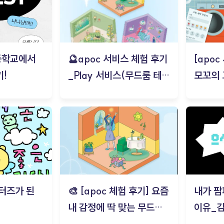
등학교에서
🔮apoc 서비스 체험 후기
[apo
!
_Play 서비스(무드룸 테스
모꼬의
트) - 김태현
터즈가 된
🎨 [apoc 체험 후기] 요즘
내가 팜
내 감정에 딱 맞는 무드룸
이유_
은? | ‘무드룸 테스트’ 솔직