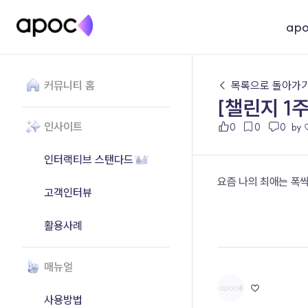
ap
커뮤니티 홈
← 목록으로 돌아가
[챌린지 1
인사이트
0
0
0
by 
인터랙티브 스탠다드
요즘 나의 최애는 폭싹
고객인터뷰
활용사례
매뉴얼
♡
사용방법