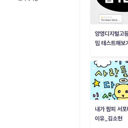
양영디지털고
밈 테스트해보기
내가 팜피 서포
이유_김소현