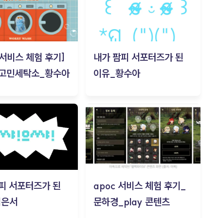
c 서비스 체험 후기]
내가 팜피 서포터즈가 된
 고민세탁소_황수아
이유_황수아
피 서포터즈가 된
apoc 서비스 체험 후기_
김은서
문하경_play 콘텐츠