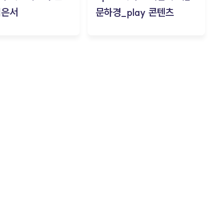
김은서
문하경_play 콘텐츠