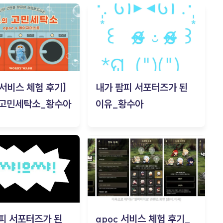
c 서비스 체험 후기]
내가 팜피 서포터즈가 된
 고민세탁소_황수아
이유_황수아
피 서포터즈가 된
apoc 서비스 체험 후기_