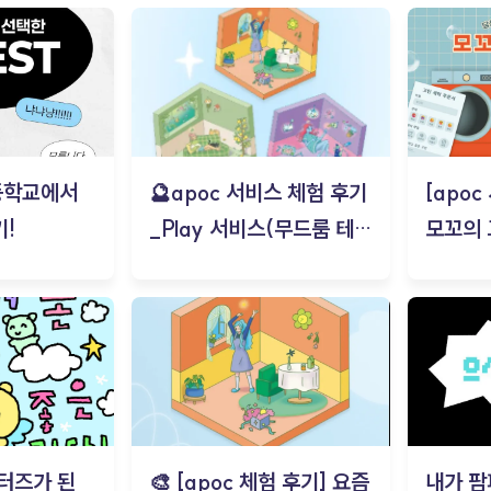
등학교에서
🔮apoc 서비스 체험 후기
[apo
!
_Play 서비스(무드룸 테스
모꼬의
트) - 김태현
터즈가 된
🎨 [apoc 체험 후기] 요즘
내가 팜