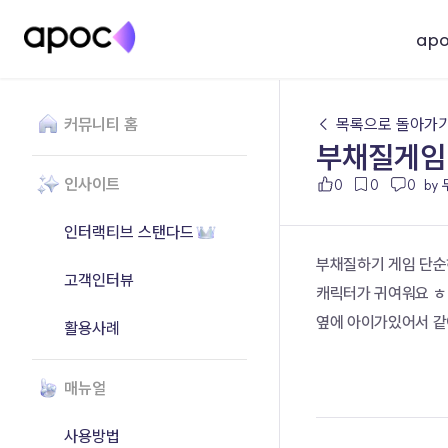
ap
커뮤니티 홈
← 목록으로 돌아가
부채질게임
인사이트
0
0
0
by
인터랙티브 스탠다드
부채질하기 게임 단
고객인터뷰
캐릭터가 귀여워요 ㅎ
옆에 아이가있어서 같
활용사례
매뉴얼
사용방법