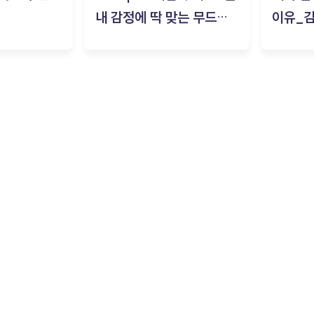
내 감정에 딱 맞는 무드룸
이유_
은? | ‘무드룸 테스트’ 솔직
후기_김은서