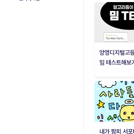
양영디지털고
밈 테스트해보기
내가 팜피 서포