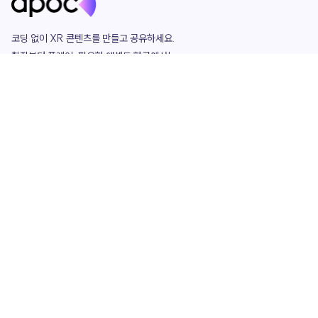
코딩 없이 XR 콘텐츠를 만들고 공유하세요. 

창작부터 플레이, 필요한 애셋도 한곳에서!

그리고 커뮤니티에서 함께하는 즐거움까지 

언제나 apoc이 함께합니다.
apoc
portfolio
마켓플레이스
요금제
play
studio
템플릿
asset