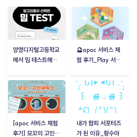
양영디지털고등학교
🔮apoc 서비스 체
에서 밈 테스트해보
험 후기_Play 서비
기!
스(무드룸 테스트) -
김태현
[apoc 서비스 체험
내가 팜피 서포터즈
후기] 모꼬의 고민세
가 된 이유_황수아