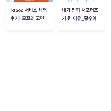
[apoc 서비스 체험
내가 팜피 서포터즈
후기] 모꼬의 고민세
가 된 이유_황수아
탁소_황수아