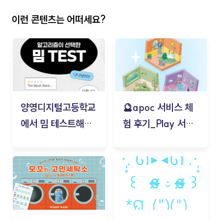
이런 콘텐츠는 어떠세요?
양영디지털고등학교
🔮apoc 서비스 체
에서 밈 테스트해보
험 후기_Play 서비
기!
스(무드룸 테스트) -
김태현