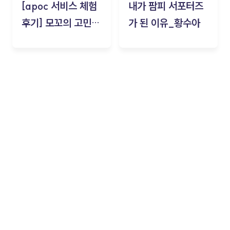
[apoc 서비스 체험
내가 팜피 서포터즈
후기] 모꼬의 고민세
가 된 이유_황수아
탁소_황수아