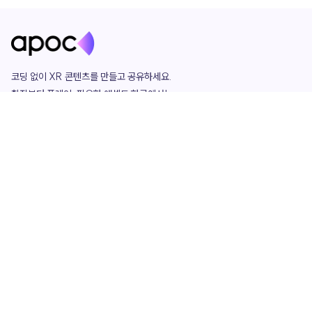
코딩 없이 XR 콘텐츠를 만들고 공유하세요. 

창작부터 플레이, 필요한 애셋도 한곳에서!

그리고 커뮤니티에서 함께하는 즐거움까지 

언제나 apoc이 함께합니다.
apoc
portfolio
마켓플레이스
요금제
play
studio