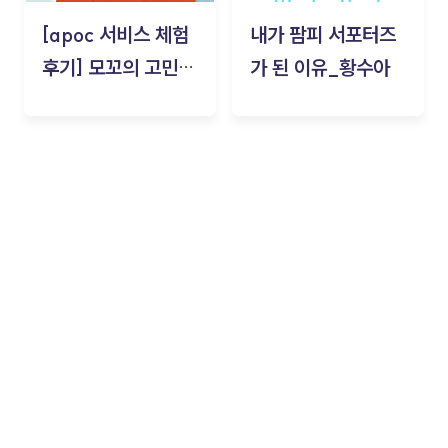
[apoc 서비스 체험
내가 팜피 서포터즈
후기] 모꼬의 고민세
가 된 이유_황수아
탁소_황수아