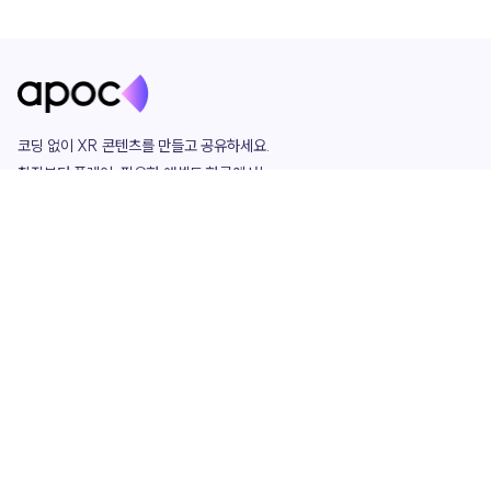
코딩 없이 XR 콘텐츠를 만들고 공유하세요. 

창작부터 플레이, 필요한 애셋도 한곳에서!

그리고 커뮤니티에서 함께하는 즐거움까지 

언제나 apoc이 함께합니다.
apoc
portfolio
마켓플레이스
요금제
play
studio