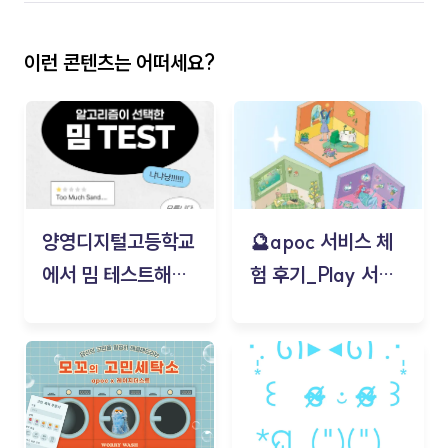
이런 콘텐츠는 어떠세요?
양영디지털고등학교
🔮apoc 서비스 체
에서 밈 테스트해보
험 후기_Play 서비
기!
스(무드룸 테스트) -
김태현