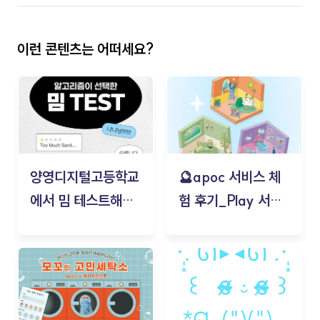
이런 콘텐츠는 어떠세요?
양영디지털고등학교
🔮apoc 서비스 체
에서 밈 테스트해보
험 후기_Play 서비
기!
스(무드룸 테스트) -
김태현