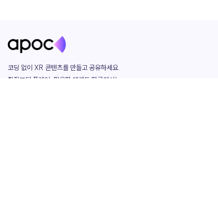
코딩 없이 XR 콘텐츠를 만들고 공유하세요. 

창작부터 플레이, 필요한 애셋도 한곳에서!

그리고 커뮤니티에서 함께하는 즐거움까지 

언제나 apoc이 함께합니다.
apoc
portfolio
마켓플레이스
요금제
play