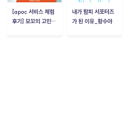
[apoc 서비스 체험
내가 팜피 서포터즈
후기] 모꼬의 고민세
가 된 이유_황수아
탁소_황수아