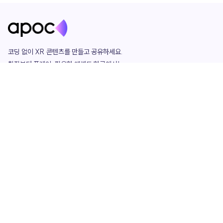
코딩 없이 XR 콘텐츠를 만들고 공유하세요. 

창작부터 플레이, 필요한 애셋도 한곳에서!

그리고 커뮤니티에서 함께하는 즐거움까지 

언제나 apoc이 함께합니다.
apoc
portfolio
마켓플레이스
요금제
play
studio