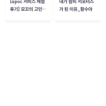
[apoc 서비스 체험
내가 팜피 서포터즈
후기] 모꼬의 고민세
가 된 이유_황수아
탁소_황수아