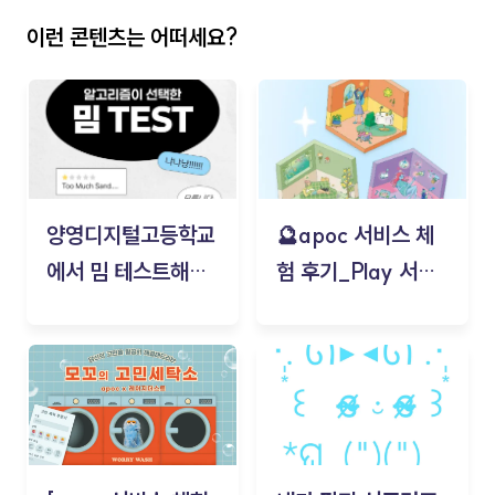
이런 콘텐츠는 어떠세요?
양영디지털고등학교
🔮apoc 서비스 체
에서 밈 테스트해보
험 후기_Play 서비
기!
스(무드룸 테스트) -
김태현