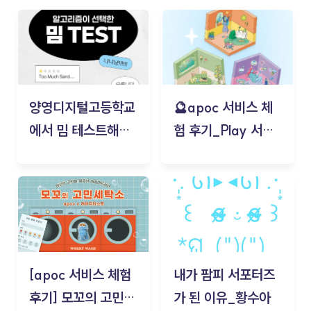
양영디지털고등학교
🔮apoc 서비스 체
에서 밈 테스트해보
험 후기_Play 서비
기!
스(무드룸 테스트) -
김태현
[apoc 서비스 체험
내가 팜피 서포터즈
후기] 모꼬의 고민세
가 된 이유_황수아