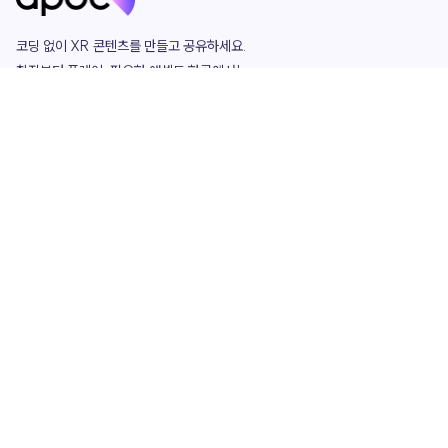
코딩 없이 XR 콘텐츠를 만들고 공유하세요. 

창작부터 플레이, 필요한 애셋도 한곳에서!

그리고 커뮤니티에서 함께하는 즐거움까지 

언제나 apoc이 함께합니다.
apoc
portfolio
마켓플레이스
요금제
play
studio
템플릿
asset