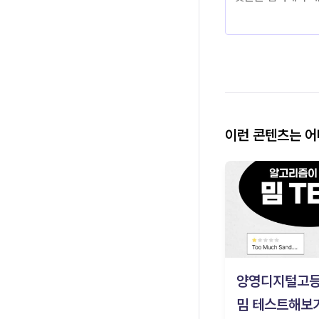
이런 콘텐츠는 
양영디지털고
밈 테스트해보기