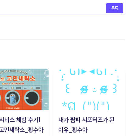
등록
c 서비스 체험 후기]
내가 팜피 서포터즈가 된
 고민세탁소_황수아
이유_황수아