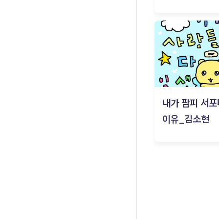
내가 팜피 서포
이유_김소현