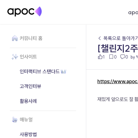
ap
커뮤니티 홈
← 목록으로 돌아가
[챌린지2주
인사이트
1
0
0
by
인터랙티브 스탠다드
https://www.apo
고객인터뷰
재밌게 앞으로도 잘 
활용사례
매뉴얼
사용방법