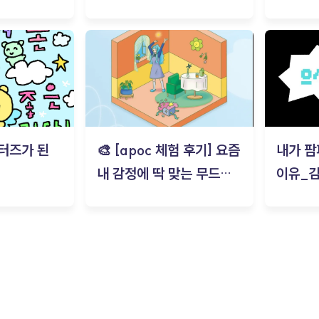
트) - 김태현
터즈가 된
🎨 [apoc 체험 후기] 요즘
내가 팜
내 감정에 딱 맞는 무드룸
이유_
은? | ‘무드룸 테스트’ 솔직
후기_김은서