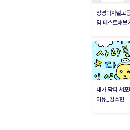
양영디지털고
밈 테스트해보기
내가 팜피 서포
이유_김소현