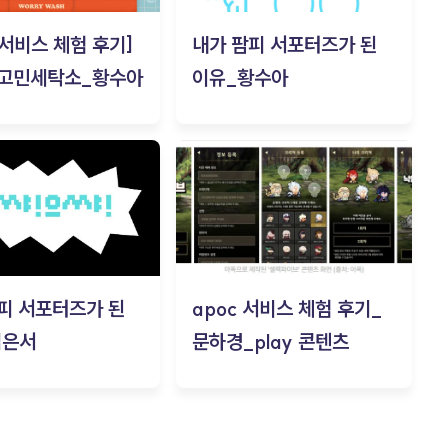
c 서비스 체험 후기]
내가 팜피 서포터즈가 된
 고민세탁소_황수아
이유_황수아
피 서포터즈가 된
apoc 서비스 체험 후기_
김은서
문하경_play 콘텐츠