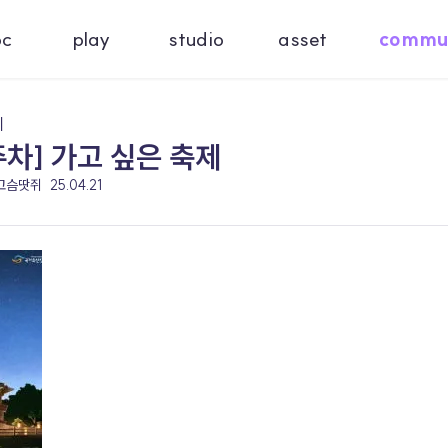
oc
play
studio
asset
commu
기
주차] 가고 싶은 축제
 고슴땃쥐
25.04.21