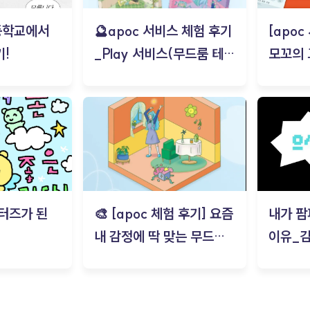
등학교에서
🔮apoc 서비스 체험 후기
[apo
!
_Play 서비스(무드룸 테스
모꼬의
트) - 김태현
터즈가 된
🎨 [apoc 체험 후기] 요즘
내가 팜
내 감정에 딱 맞는 무드룸
이유_
은? | ‘무드룸 테스트’ 솔직
후기_김은서