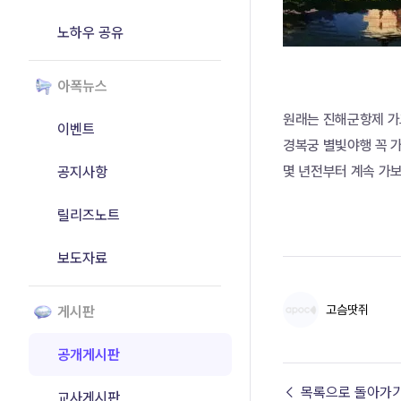
노하우 공유
아폭뉴스
원래는 진해군항제 가
이벤트
경복궁 별빛야행 꼭 
공지사항
몇 년전부터 계속 가보
릴리즈노트
보도자료
고슴땃쥐
게시판
공개게시판
← 목록으로 돌아가
교사게시판