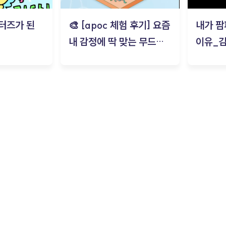
터즈가 된
🎨 [apoc 체험 후기] 요즘
내가 팜
내 감정에 딱 맞는 무드룸
이유_
은? | ‘무드룸 테스트’ 솔직
후기_김은서