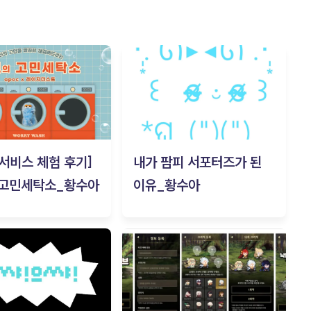
c 서비스 체험 후기]
내가 팜피 서포터즈가 된
 고민세탁소_황수아
이유_황수아