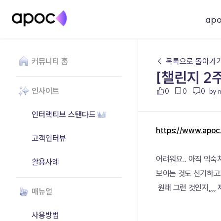
ap
커뮤니티 홈
← 목록으로 돌아가
[챌린지 2
인사이트
0
0
0
by 
인터랙티브 스탠다드
https://www.apo
고객인터뷰
어려워요.. 아직 익숙
활용사례
보이는 것도 신기하고..
 원래 그런 것인지,,,
매뉴얼
사용방법