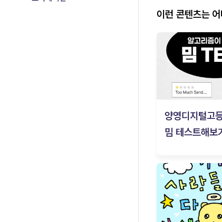
이런 콘텐츠는 
양영디지털고
밈 테스트해보기