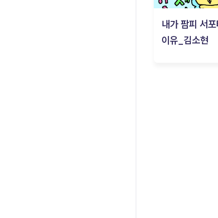
내가 팜피 서포
이유_김소현