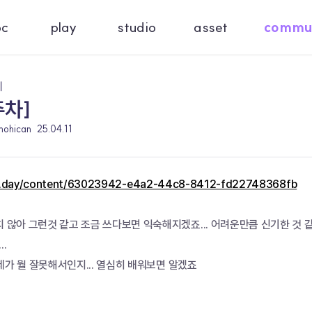
oc
play
studio
asset
commu
기
주차]
mohican
25.04.11
c.day/content/63023942-e4a2-44c8-8412-fd22748368fb
치 않아 그런것 같고 조금 쓰다보면 익숙해지겠죠... 어려운만큼 신기한 것
.
, 제가 뭘 잘못해서인지... 열심히 배워보면 알겠죠