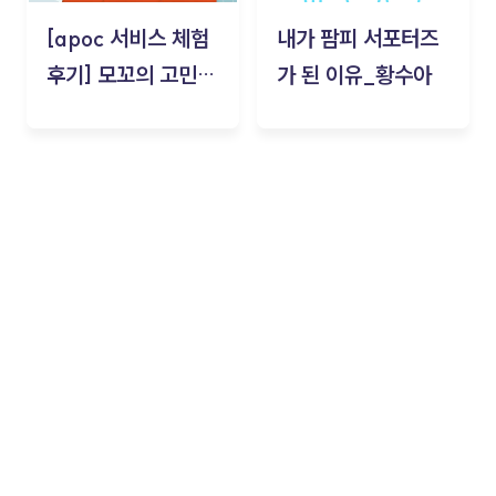
[apoc 서비스 체험
내가 팜피 서포터즈
후기] 모꼬의 고민세
가 된 이유_황수아
탁소_황수아