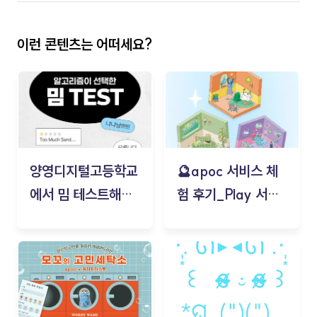
이런 콘텐츠는 어떠세요?
양영디지털고등학교
🔮apoc 서비스 체
에서 밈 테스트해보
험 후기_Play 서비
기!
스(무드룸 테스트) -
김태현