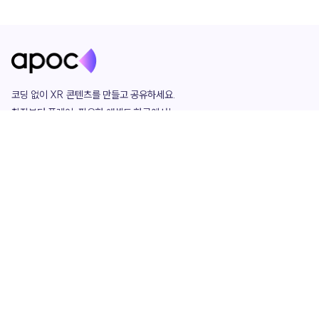
코딩 없이 XR 콘텐츠를 만들고 공유하세요. 

창작부터 플레이, 필요한 애셋도 한곳에서!

그리고 커뮤니티에서 함께하는 즐거움까지 

언제나 apoc이 함께합니다.
apoc
portfolio
마켓플레이스
요금제
play
studio