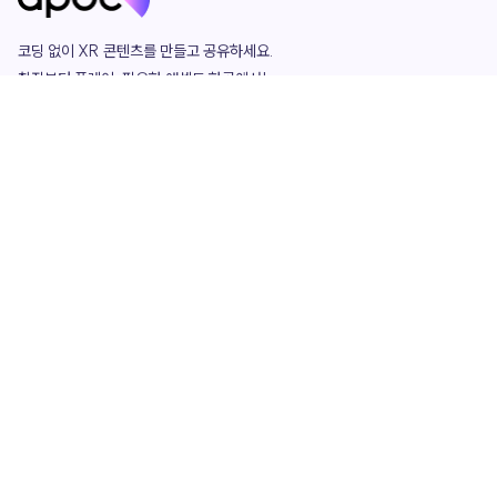
코딩 없이 XR 콘텐츠를 만들고 공유하세요. 

창작부터 플레이, 필요한 애셋도 한곳에서!

그리고 커뮤니티에서 함께하는 즐거움까지 

언제나 apoc이 함께합니다.
apoc
portfolio
마켓플레이스
요금제
play
studio
템플릿
asset