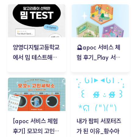
양영디지털고등학교
🔮apoc 서비스 체
에서 밈 테스트해보
험 후기_Play 서비
기!
스(무드룸 테스트) -
김태현
[apoc 서비스 체험
내가 팜피 서포터즈
후기] 모꼬의 고민세
가 된 이유_황수아