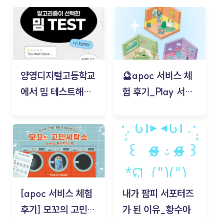
양영디지털고등학교
🔮apoc 서비스 체
에서 밈 테스트해보
험 후기_Play 서비
기!
스(무드룸 테스트) -
김태현
[apoc 서비스 체험
내가 팜피 서포터즈
후기] 모꼬의 고민세
가 된 이유_황수아