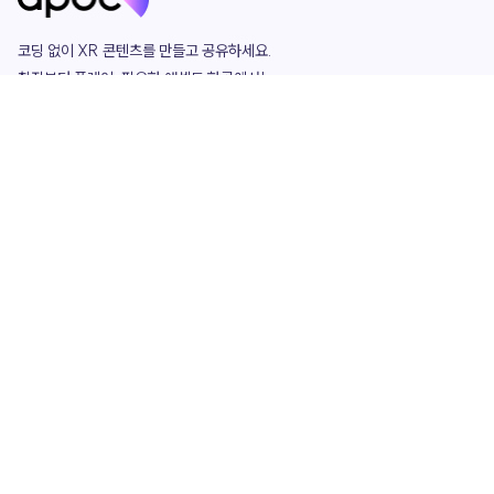
코딩 없이 XR 콘텐츠를 만들고 공유하세요. 

창작부터 플레이, 필요한 애셋도 한곳에서!

그리고 커뮤니티에서 함께하는 즐거움까지 

언제나 apoc이 함께합니다.
apoc
portfolio
마켓플레이스
요금제
play
studio
템플릿
asset