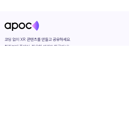
코딩 없이 XR 콘텐츠를 만들고 공유하세요. 

창작부터 플레이, 필요한 애셋도 한곳에서!

그리고 커뮤니티에서 함께하는 즐거움까지 

언제나 apoc이 함께합니다.
apoc
portfolio
마켓플레이스
요금제
play