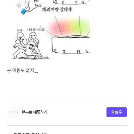
는 어림도 없지,,,,
할부로 애틋하게
팔로우