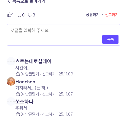
← 목록으로 돌아가기
공유하기
·
신고하기
1
0
3
등록
흐르는대로살레이
시간이...
0
답글달기
신고하기
25.11.09
Haechan
거지라서...(는 저.)
0
답글달기
신고하기
25.11.07
쏘쏘하다
추워서
0
답글달기
신고하기
25.11.07