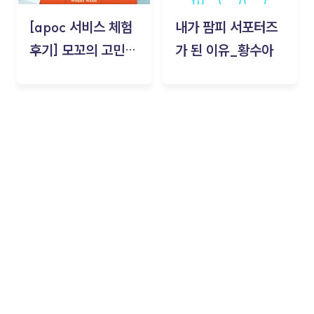
[apoc 서비스 체험
내가 팜피 서포터즈
후기] 모꼬의 고민세
가 된 이유_황수아
탁소_황수아