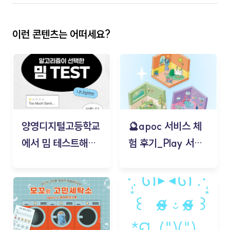
이런 콘텐츠는 어떠세요?
양영디지털고등학교
🔮apoc 서비스 체
에서 밈 테스트해보
험 후기_Play 서비
기!
스(무드룸 테스트) -
김태현