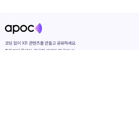
코딩 없이 XR 콘텐츠를 만들고 공유하세요. 

창작부터 플레이, 필요한 애셋도 한곳에서!

그리고 커뮤니티에서 함께하는 즐거움까지 

언제나 apoc이 함께합니다.
apoc
portfolio
마켓플레이스
요금제
play