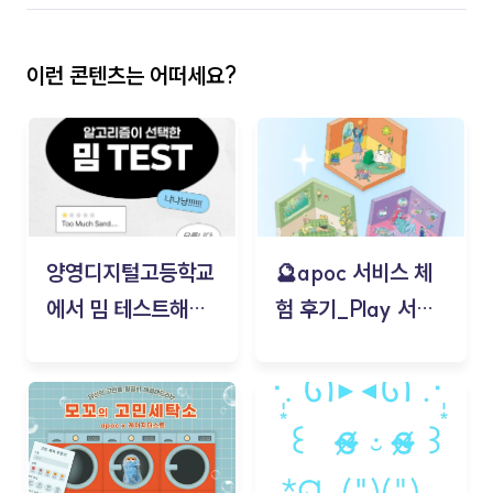
이런 콘텐츠는 어떠세요?
양영디지털고등학교
🔮apoc 서비스 체
에서 밈 테스트해보
험 후기_Play 서비
기!
스(무드룸 테스트) -
김태현