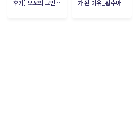
후기] 모꼬의 고민세
가 된 이유_황수아
탁소_황수아