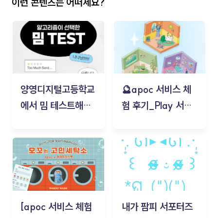
이런 콘텐츠는 어떠세요?
양영디지털고등학교
🔮apoc 서비스 체
에서 밈 테스트해보
험 후기_Play 서비
기!
스(무드룸 테스트) -
김태현
[apoc 서비스 체험
내가 팜피 서포터즈