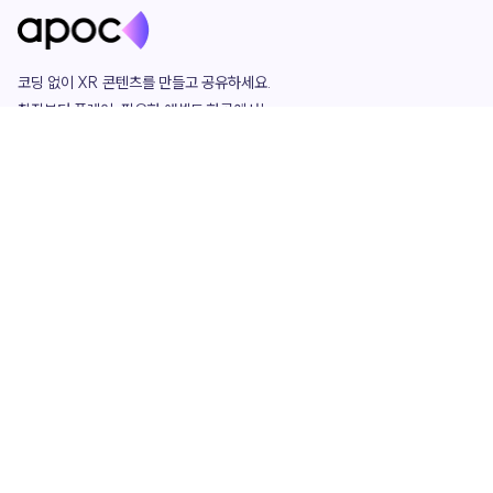
코딩 없이 XR 콘텐츠를 만들고 공유하세요. 

창작부터 플레이, 필요한 애셋도 한곳에서!

그리고 커뮤니티에서 함께하는 즐거움까지 

언제나 apoc이 함께합니다.
apoc
portfolio
마켓플레이스
요금제
play
studio
템플릿