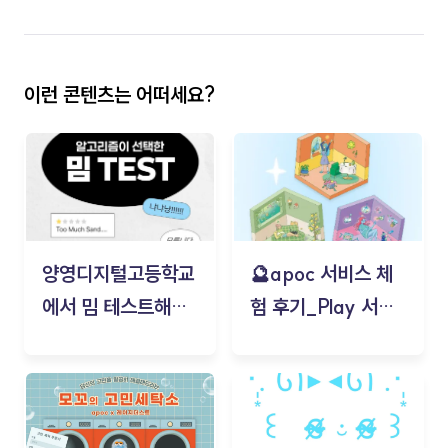
이런 콘텐츠는 어떠세요?
양영디지털고등학교
🔮apoc 서비스 체
에서 밈 테스트해보
험 후기_Play 서비
기!
스(무드룸 테스트) -
김태현