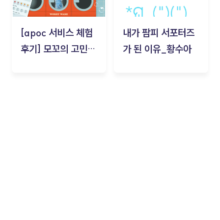
[apoc 서비스 체험
내가 팜피 서포터즈
후기] 모꼬의 고민세
가 된 이유_황수아
탁소_황수아