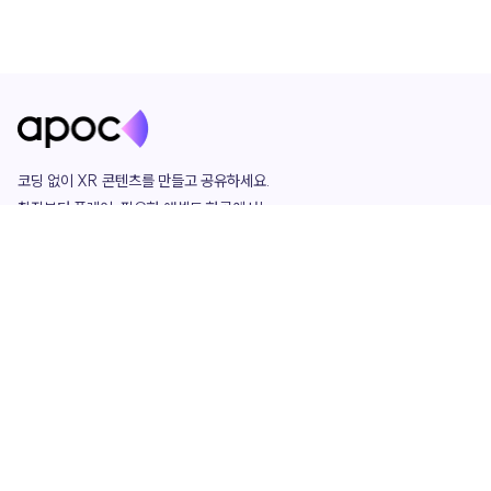
코딩 없이 XR 콘텐츠를 만들고 공유하세요. 

창작부터 플레이, 필요한 애셋도 한곳에서!

그리고 커뮤니티에서 함께하는 즐거움까지 

언제나 apoc이 함께합니다.
apoc
portfolio
마켓플레이스
요금제