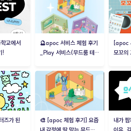
등학교에서
🔮apoc 서비스 체험 후기
[apo
!
_Play 서비스(무드룸 테스
모꼬의
트) - 김태현
터즈가 된
🎨 [apoc 체험 후기] 요즘
내가 팜
내 감정에 딱 맞는 무드룸
이유_