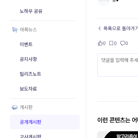
쩡💕
노하우 공유
← 목록으로 돌아가
아폭뉴스
0
0
0
이벤트
공지사항
릴리즈노트
보도자료
게시판
이런 콘텐츠는 
공개게시판
교사게시판