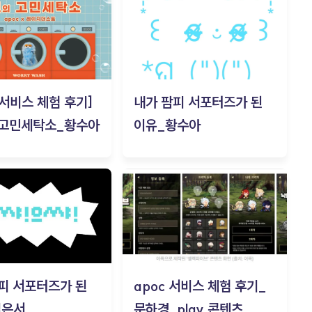
c 서비스 체험 후기]
내가 팜피 서포터즈가 된
 고민세탁소_황수아
이유_황수아
피 서포터즈가 된
apoc 서비스 체험 후기_
김은서
문하경_play 콘텐츠