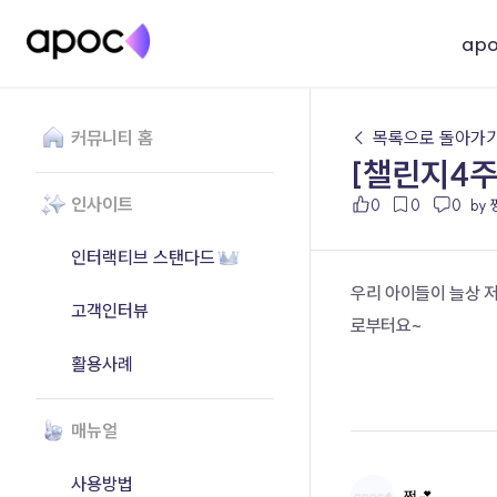
ap
커뮤니티 홈
← 목록으로 돌아가
[챌린지4주
인사이트
0
0
0
by 
인터랙티브 스탠다드
우리 아이들이 늘상 
고객인터뷰
로부터요~
활용사례
매뉴얼
사용방법