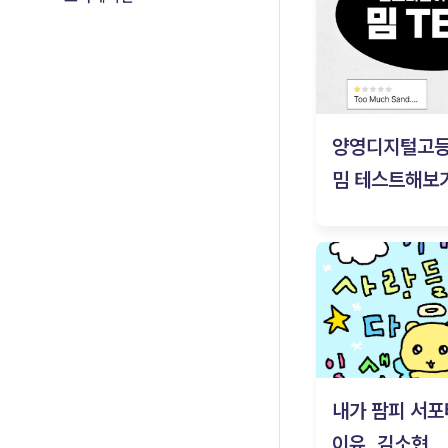
양영디지털고
밈 테스트해보기
내가 팜피 서포
이유_김소현