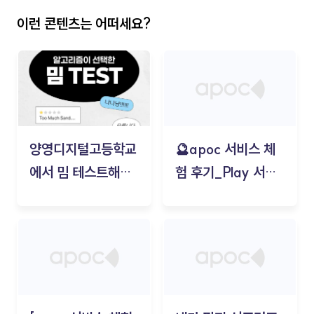
이런 콘텐츠는 어떠세요?
양영디지털고등학교
🔮apoc 서비스 체
에서 밈 테스트해보
험 후기_Play 서비
기!
스(무드룸 테스트) -
김태현