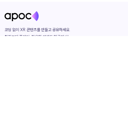
코딩 없이 XR 콘텐츠를 만들고 공유하세요. 

창작부터 플레이, 필요한 애셋도 한곳에서!

그리고 커뮤니티에서 함께하는 즐거움까지 

언제나 apoc이 함께합니다.
apoc
portfolio
마켓플레이스
요금제
play
studio