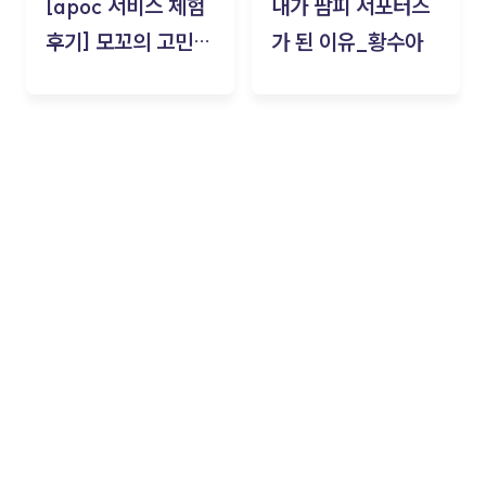
[apoc 서비스 체험
내가 팜피 서포터즈
후기] 모꼬의 고민세
가 된 이유_황수아
탁소_황수아