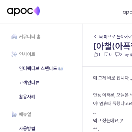
ap
커뮤니티 홈
← 목록으로 돌아가
[아챌(아폭
인사이트
1
0
2
by
인터랙티브 스탠다드
예 그게 바로 접니다,,,,
고객인터뷰
안뇽 여러분, 오늘은
활용사례
아! 연휴때 뭐했냐고요
....
매뉴얼
먹고 잤는데요,,?
사용방법
^^ .