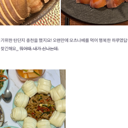
놀기위한 탄단지 충천을 했지요! 오랜만에 모츠나베를 먹어 행복한 하루였답
찾긴해요,, 
뭐어때. 내가 신나는데.