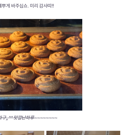
예뿌게 바주십쇼. 미리 감사띠!!
구,,^^ 맛깔난하루~~~~~~~~