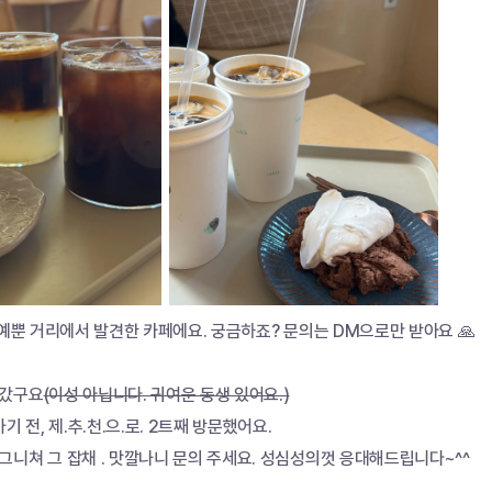
 예뿐 거리에서 발견한 카페에요. 궁금하죠? 문의는 DM으로만 받아요 🙏
 갔구요
(이성 아닙니다. 귀여운 동생 있어요.)
기 전, 제.추.천.으.로. 2트째 방문했어요.
니쳐 그 잡채 . 맛깔나니 문의 주세요. 성심성의껏 응대해드립니다~^^