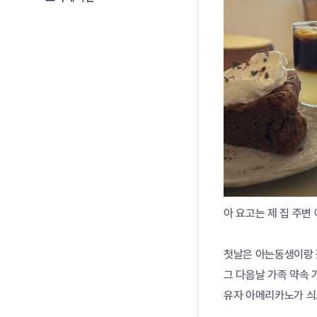
아 요고는 제 집 주변
첫날은 아는동생이랑
그 다음날 가족 약속 가
유자 아메리카노가 싀그