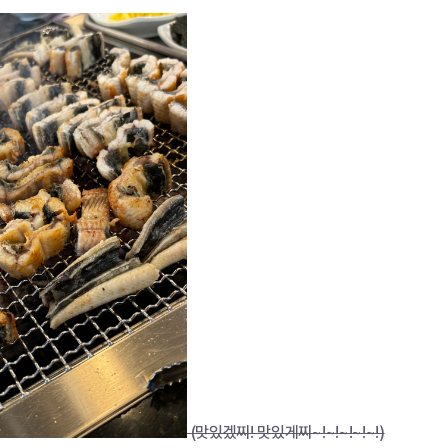
 (맛있겠찌! 맛있게찌~!~!~!~!~!)