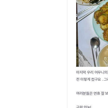
마지막 우리 어무니의 
전 이렇게 컸구요 . 그
여러분들은 연휴 잘 
구럼 안농!