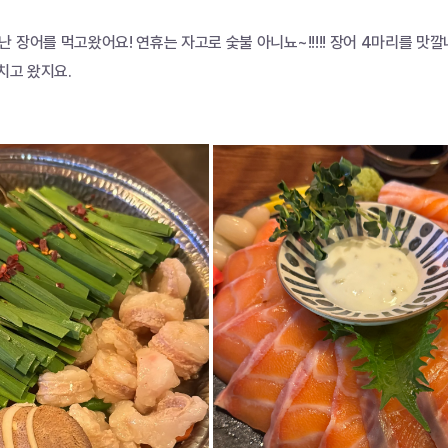
 장어를 먹고왔어요! 연휴는 자고로 숯불 아니뇨~!!!!! 장어 4마리를 
 치고 왔지요.