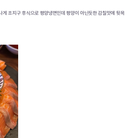
맛깔나게 조지구 후식으로 평양냉면인데 평양이 아닌듯한 감칠맛에 뒷목