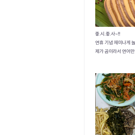
좋.시.좋.사~!!
연휴 기념 재미나게 
제가 곰이라서 연어만 