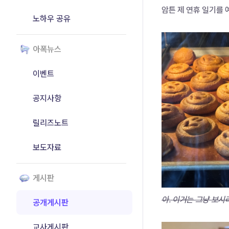
암튼 제 연휴 일기를 
노하우 공유
아폭뉴스
이벤트
공지사항
릴리즈노트
보도자료
게시판
아. 이거는 그냥 보시라
공개게시판
교사게시판