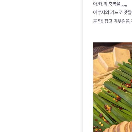
아.카.의 축복을 ,.,,,
아부지의 카드로 맛깔난
을 탁! 잡고 먹부림을