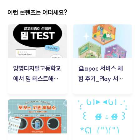
이런 콘텐츠는 어떠세요?
양영디지털고등학교
🔮apoc 서비스 체
에서 밈 테스트해보
험 후기_Play 서비
기!
스(무드룸 테스트) -
김태현