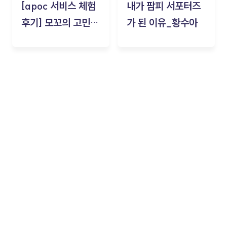
[apoc 서비스 체험
내가 팜피 서포터즈
후기] 모꼬의 고민세
가 된 이유_황수아
탁소_황수아