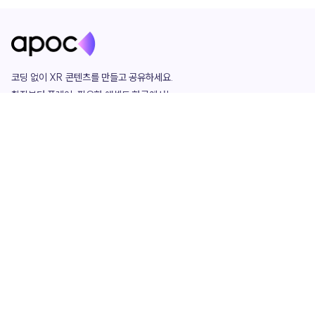
코딩 없이 XR 콘텐츠를 만들고 공유하세요. 

창작부터 플레이, 필요한 애셋도 한곳에서!

그리고 커뮤니티에서 함께하는 즐거움까지 

언제나 apoc이 함께합니다.
apoc
portfolio
마켓플레이스
요금제
play
studio