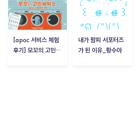
[apoc 서비스 체험
내가 팜피 서포터즈
후기] 모꼬의 고민세
가 된 이유_황수아
탁소_황수아