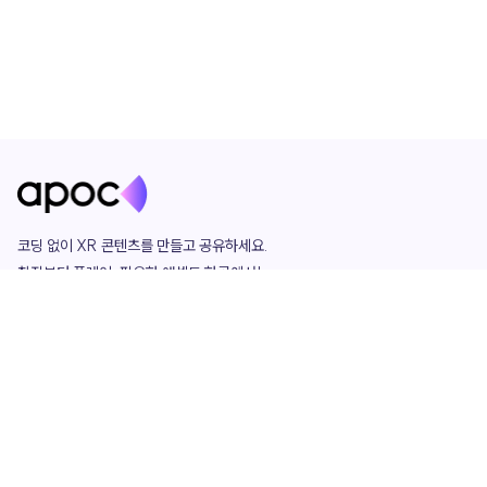
코딩 없이 XR 콘텐츠를 만들고 공유하세요. 

창작부터 플레이, 필요한 애셋도 한곳에서!

그리고 커뮤니티에서 함께하는 즐거움까지 

언제나 apoc이 함께합니다.
apoc