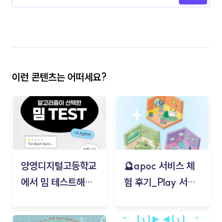
이런 콘텐츠는 어떠세요?
양영디지털고등학교
🔮apoc 서비스 체
에서 밈 테스트해보
험 후기_Play 서비
기!
스(무드룸 테스트) -
김태현