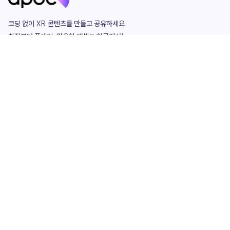
코딩 없이 XR 콘텐츠를 만들고 공유하세요. 

창작부터 플레이, 필요한 애셋도 한곳에서!

그리고 커뮤니티에서 함께하는 즐거움까지 

언제나 apoc이 함께합니다.
apoc
portfolio
마켓플레이스
요금제
play
studio
템플릿
asset