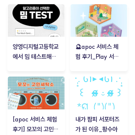
양영디지털고등학교
🔮apoc 서비스 체
에서 밈 테스트해보
험 후기_Play 서비
기!
스(무드룸 테스트) -
김태현
[apoc 서비스 체험
내가 팜피 서포터즈
후기] 모꼬의 고민세
가 된 이유_황수아