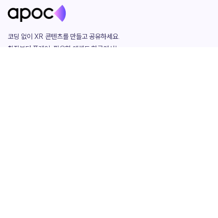
코딩 없이 XR 콘텐츠를 만들고 공유하세요. 

창작부터 플레이, 필요한 애셋도 한곳에서!

그리고 커뮤니티에서 함께하는 즐거움까지 

언제나 apoc이 함께합니다.
apoc
portfolio
마켓플레이스
요금제
play
studio
템플릿