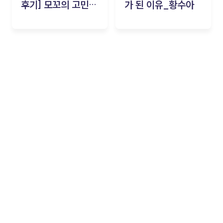
후기] 모꼬의 고민세
가 된 이유_황수아
탁소_황수아