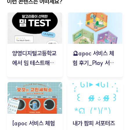
이런 콘텐츠는 어떠세요?
양영디지털고등학교
🔮apoc 서비스 체
에서 밈 테스트해보
험 후기_Play 서비
기!
스(무드룸 테스트) -
김태현
[apoc 서비스 체험
내가 팜피 서포터즈