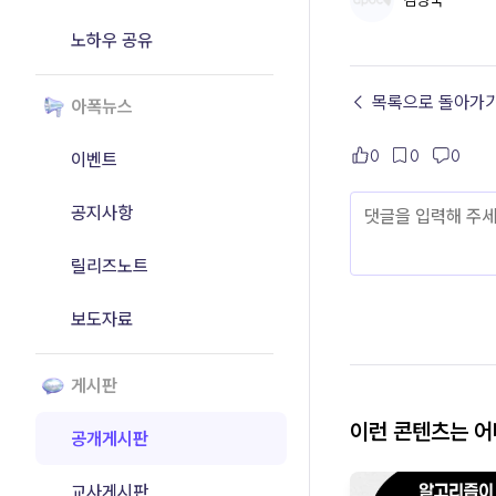
김명국
노하우 공유
← 목록으로 돌아가
아폭뉴스
0
0
0
이벤트
공지사항
릴리즈노트
보도자료
게시판
이런 콘텐츠는 
공개게시판
교사게시판