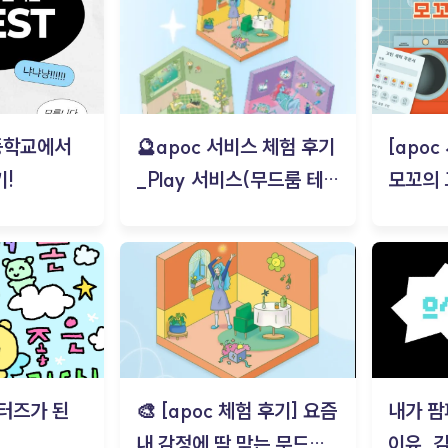
등학교에서
🔮apoc 서비스 체험 후기
[apo
!
_Play 서비스(무드룸 테스
모꼬의
트) - 김태현
터즈가 된
🎨 [apoc 체험 후기] 요즘
내가 팜
내 감정에 딱 맞는 무드룸
이유_