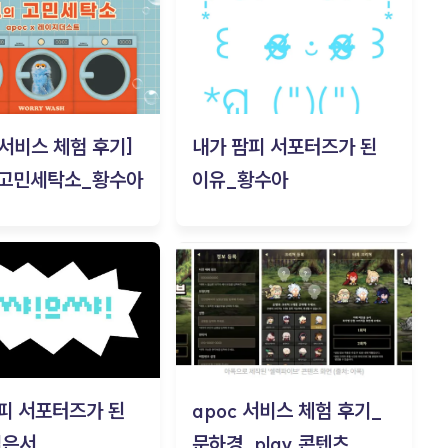
c 서비스 체험 후기]
내가 팜피 서포터즈가 된
 고민세탁소_황수아
이유_황수아
피 서포터즈가 된
apoc 서비스 체험 후기_
김은서
문하경_play 콘텐츠