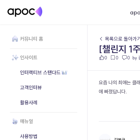
ap
커뮤니티 홈
← 목록으로 돌아가
[챌린지 1
인사이트
0
0
0
by
인터랙티브 스탠다드
요즘 나의 최애는 클
고객인터뷰
에 빠졌답니다.
활용사례
매뉴얼
사용방법