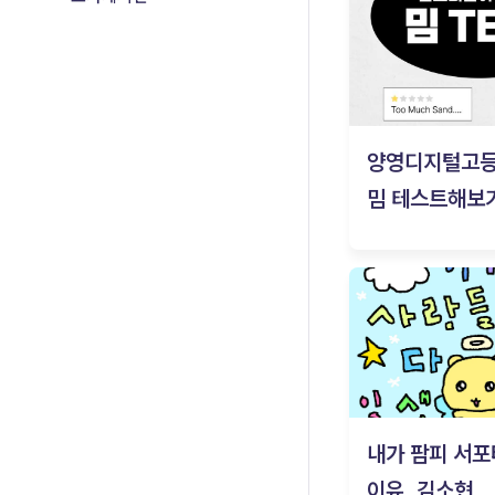
양영디지털고
밈 테스트해보기
내가 팜피 서포
이유_김소현