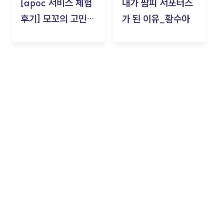
[apoc 서비스 체험
내가 팜피 서포터즈
후기] 모꼬의 고민세
가 된 이유_황수아
탁소_황수아