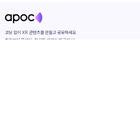
코딩 없이 XR 콘텐츠를 만들고 공유하세요. 

창작부터 플레이, 필요한 애셋도 한곳에서!

그리고 커뮤니티에서 함께하는 즐거움까지 

언제나 apoc이 함께합니다.
apoc
portfolio
마켓플레이스
요금제
play
studio