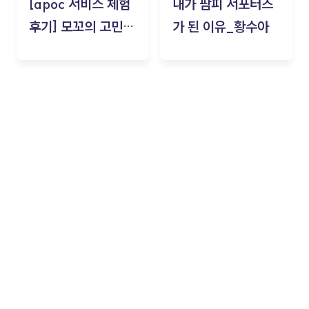
[apoc 서비스 체험
내가 팜피 서포터즈
후기] 모꼬의 고민세
가 된 이유_황수아
탁소_황수아