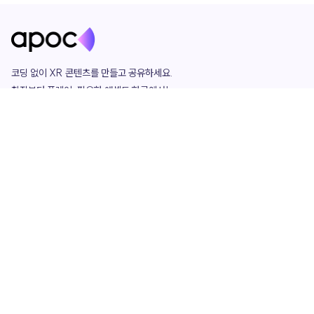
코딩 없이 XR 콘텐츠를 만들고 공유하세요. 

창작부터 플레이, 필요한 애셋도 한곳에서!

그리고 커뮤니티에서 함께하는 즐거움까지 

언제나 apoc이 함께합니다.
apoc
portfolio
마켓플레이스
요금제
play
studio