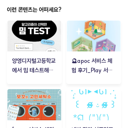
이런 콘텐츠는 어떠세요?
양영디지털고등학교
🔮apoc 서비스 체
에서 밈 테스트해보
험 후기_Play 서비
기!
스(무드룸 테스트) -
김태현