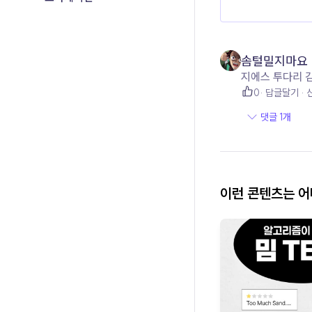
솜털밀지마요
지에스 투다리 
0
답글달기
댓글 1개
이런 콘텐츠는 