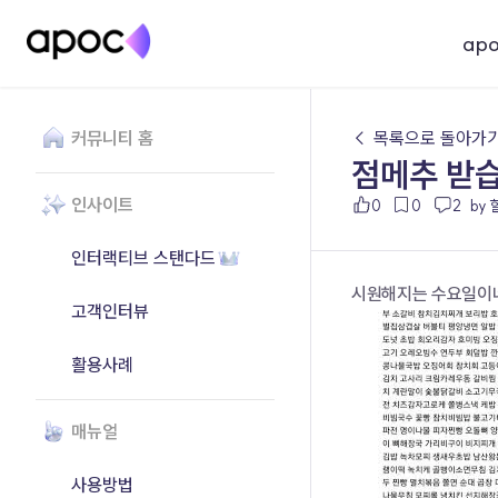
ap
커뮤니티 홈
← 목록으로 돌아가
점메추 받습
인사이트
0
0
2
by
인터랙티브 스탠다드
시원해지는 수요일이네요
고객인터뷰
활용사례
매뉴얼
사용방법