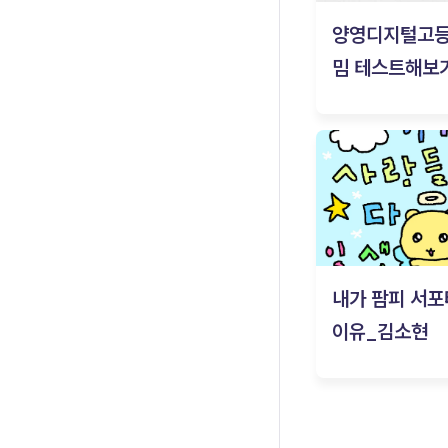
양영디지털고
밈 테스트해보기
내가 팜피 서포
이유_김소현