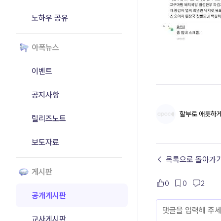
노하우 공유
아폭뉴스
이벤트
공지사항
할부로 애틋하
릴리즈노트
보도자료
← 목록으로 돌아가
게시판
0
0
2
공개게시판
교사게시판