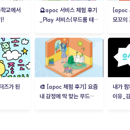
등학교에서
🔮apoc 서비스 체험 후기
[apo
!
_Play 서비스(무드룸 테스
모꼬의
트) - 김태현
터즈가 된
🎨 [apoc 체험 후기] 요즘
내가 팜
내 감정에 딱 맞는 무드룸
이유_
은? | ‘무드룸 테스트’ 솔직
후기_김은서