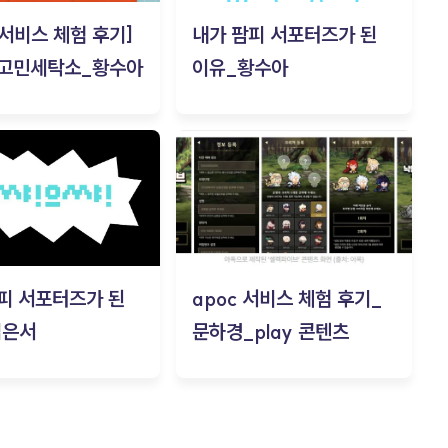
c 서비스 체험 후기]
내가 팜피 서포터즈가 된
 고민세탁소_황수아
이유_황수아
피 서포터즈가 된
apoc 서비스 체험 후기_
김은서
문하경_play 콘텐츠