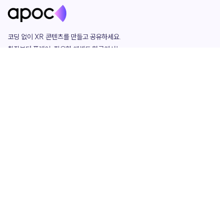
코딩 없이 XR 콘텐츠를 만들고 공유하세요. 

창작부터 플레이, 필요한 애셋도 한곳에서!

그리고 커뮤니티에서 함께하는 즐거움까지 

언제나 apoc이 함께합니다.
apoc
portfolio
마켓플레이스
요금제
play
studio
템플릿