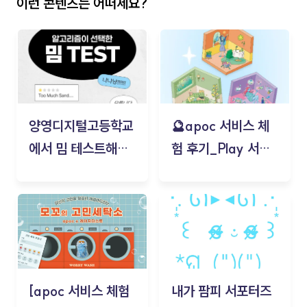
이런 콘텐츠는 어떠세요?
양영디지털고등학교
🔮apoc 서비스 체
에서 밈 테스트해보
험 후기_Play 서비
기!
스(무드룸 테스트) -
김태현
[apoc 서비스 체험
내가 팜피 서포터즈