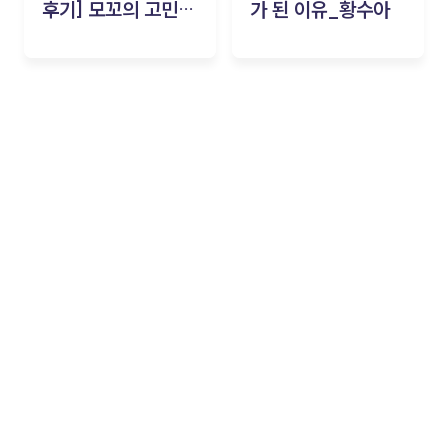
후기] 모꼬의 고민세
가 된 이유_황수아
탁소_황수아