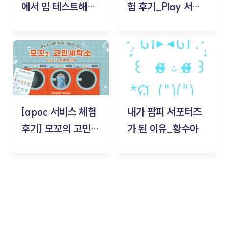
에서 밈 테스트해보
험 후기_Play 서비
기!
스(무드룸 테스트) -
김태현
[apoc 서비스 체험
내가 팜피 서포터즈
후기] 모꼬의 고민세
가 된 이유_황수아
탁소_황수아