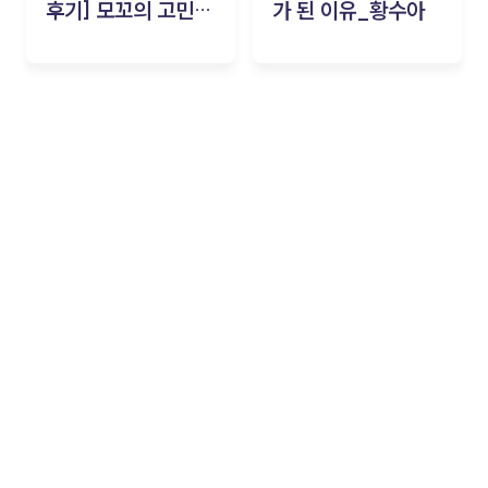
후기] 모꼬의 고민세
가 된 이유_황수아
탁소_황수아