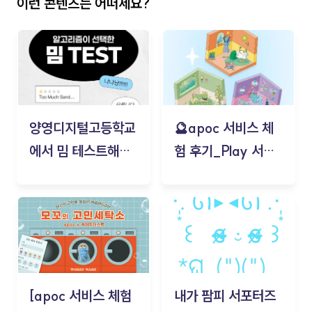
이런 콘텐츠는 어떠세요?
양영디지털고등학교
🔮apoc 서비스 체
에서 밈 테스트해보
험 후기_Play 서비
기!
스(무드룸 테스트) -
김태현
[apoc 서비스 체험
내가 팜피 서포터즈