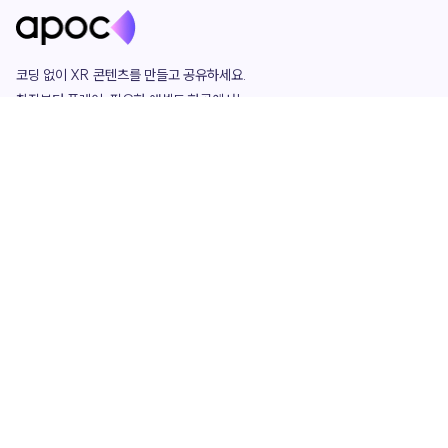
코딩 없이 XR 콘텐츠를 만들고 공유하세요. 

창작부터 플레이, 필요한 애셋도 한곳에서!

그리고 커뮤니티에서 함께하는 즐거움까지 

언제나 apoc이 함께합니다.
apoc
portfolio
마켓플레이스
요금제
play
studio
템플릿